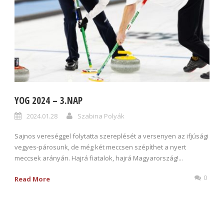
YOG 2024 – 3.NAP
2024.01.28
Szabina Polyák
Sajnos vereséggel folytatta szereplését a versenyen az ifjúsági
vegyes-párosunk, de még két meccsen szépíthet a nyert
meccsek arányán. Hajrá fiatalok, hajrá Magyarország!...
0
Read More