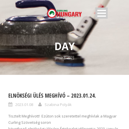
DAY
január 8, 2023
ELNÖKSÉGI ÜLÉS MEGHÍVÓ – 2023.01.24.
2023.01.08
Szabina Polyák
Tisztelt Meghívott! Ezúton sok szeretettel meghívlak a Magyar
Curling Szövetség soron
következő elnökségi ülésére.Értekezlet időpontja: 2023. január