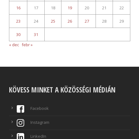
16
17
18
19
20
21
22
23
24
25
26
27
28
29
30
31
« dec
febr »
KÖVESS MINKET A KÖZÖSSÉGI MÉDIÁN
Facebook
Instagram
LinkedIn