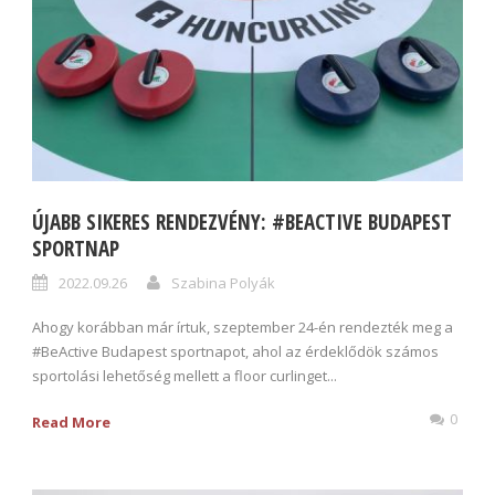
ÚJABB SIKERES RENDEZVÉNY: #BEACTIVE BUDAPEST
SPORTNAP
2022.09.26
Szabina Polyák
Ahogy korábban már írtuk, szeptember 24-én rendezték meg a
#BeActive Budapest sportnapot, ahol az érdeklődök számos
sportolási lehetőség mellett a floor curlinget...
0
Read More