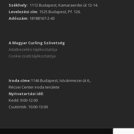
Székhely:
1112 Budapest, Kamaraerdei út 12-14.
Levelezési cím:
1525 Budapest, Pf. 126.
Adószám:
18188167-2-43
A Magyar Curling Szövetség
Adatkezelési tájékoztatója
Cookie (süti) tájékoztatója
Iroda címe:
1146 Budapest, Istvánmezei út 6.,
Récsei Center iroda területe
Nyitvatartási idő:
Kedd: 9:00-12:00
Csütörtök: 10:00-13:00