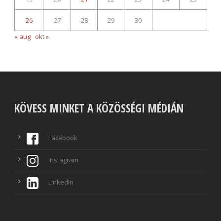
26
27
28
29
30
« aug
okt »
KÖVESS MINKET A KÖZÖSSÉGI MÉDIÁN
Facebook
Instagram
LinkedIn