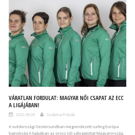
VÁRATLAN FORDULAT: MAGYAR NŐI CSAPAT AZ ECC
A LIGÁJÁBAN!
2022.09.26
Szabina Polyák
A svédországi Oestersundban megrendezett curling Európa
bajnokság A ligájában az orosz női válogatottat Magyarország,