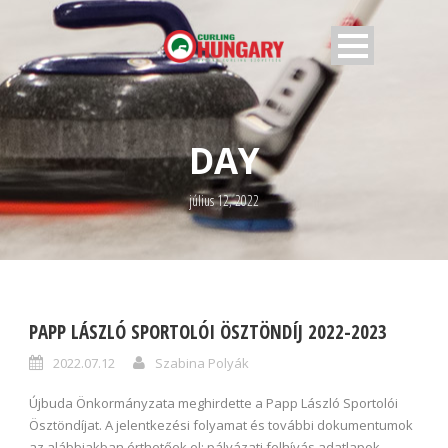
DAY
július 12, 2022
PAPP LÁSZLÓ SPORTOLÓI ÖSZTÖNDÍJ 2022-2023
2022.07.12
Szabina Polyák
Újbuda Önkormányzata meghirdette a Papp László Sportolói
Ösztöndíjat. A jelentkezési folyamat és további dokumentumok
az alábbiakban érthetőek el: pályázati felhívás adatlapok