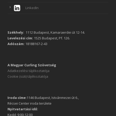
LinkedIn
Székhely:
1112 Budapest, Kamaraerdei út 12-14.
Levelezési cím:
1525 Budapest, Pf. 126.
Adószám:
18188167-2-43
A Magyar Curling Szövetség
Adatkezelési tájékoztatója
Cookie (süti) tájékoztatója
Iroda címe:
1146 Budapest, Istvánmezei út 6.,
Récsei Center iroda területe
Nyitvatartási idő:
Kedd: 9:00-12:00