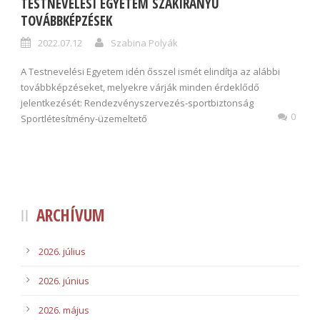
TESTNEVELÉSI EGYETEM SZAKIRÁNYÚ
TOVÁBBKÉPZÉSEK
2022.07.12
Szabina Polyák
A Testnevelési Egyetem idén ősszel ismét elindítja az alábbi
továbbképzéseket, melyekre várják minden érdeklődő
jelentkezését: Rendezvényszervezés-sportbiztonság
0
Sportlétesítmény-üzemeltető
ARCHÍVUM
2026. július
2026. június
2026. május