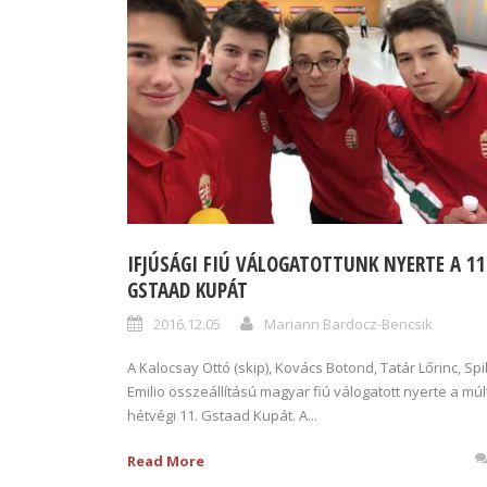
IFJÚSÁGI FIÚ VÁLOGATOTTUNK NYERTE A 11
GSTAAD KUPÁT
2016.12.05
Mariann Bardocz-Bencsik
A Kalocsay Ottó (skip), Kovács Botond, Tatár Lőrinc, Spil
Emilio összeállítású magyar fiú válogatott nyerte a múl
hétvégi 11. Gstaad Kupát. A...
Read More