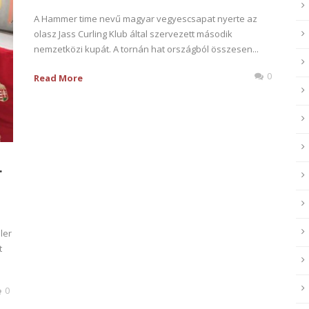
A Hammer time nevű magyar vegyescsapat nyerte az
olasz Jass Curling Klub által szervezett második
nemzetközi kupát. A tornán hat országból összesen...
0
Read More
.
ler
t
0