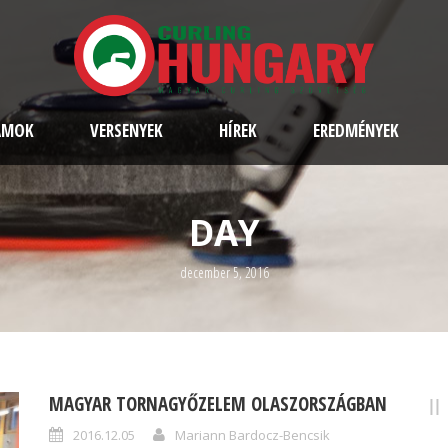
AMOK
VERSENYEK
HÍREK
EREDMÉNYEK
DAY
december 5, 2016
MAGYAR TORNAGYŐZELEM OLASZORSZÁGBAN
2016.12.05
Mariann Bardocz-Bencsik