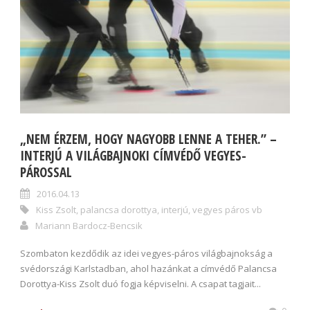
„NEM ÉRZEM, HOGY NAGYOBB LENNE A TEHER.” –
INTERJÚ A VILÁGBAJNOKI CÍMVÉDŐ VEGYES-
PÁROSSAL
2016.04.13
Kiss Zsolt
,
palancsa dorottya
,
interjú
,
vegyes páros vb
Mariann Bardocz-Bencsik
Szombaton kezdődik az idei vegyes-páros világbajnokság a
svédországi Karlstadban, ahol hazánkat a címvédő Palancsa
Dorottya-Kiss Zsolt duó fogja képviselni. A csapat tagjait...