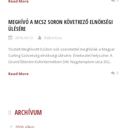
0
Read More
MEGHÍVÓ A MCSZ SORON KÖVETKEZŐ ELNÖKSÉGI
ÜLÉSÉRE
2016.04.13
Bálint Kiss
Tisztelt Meghívott! Ezúton sok szeretettel meghívlak a Magyar
Curling Szövetség elnökségi ülésére. Értekezlet helyszíne: A
Grund Étterem Különtermében (VIII. Nagytemplom utca 30.)...
0
Read More
ARCHÍVUM
2026. július