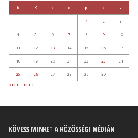
h
K
s
c
p
s
v
1
2
3
4
5
6
7
8
9
10
11
12
13
14
15
16
17
18
19
20
21
22
23
24
25
26
27
28
29
30
« márc
máj »
KÖVESS MINKET A KÖZÖSSÉGI MÉDIÁN