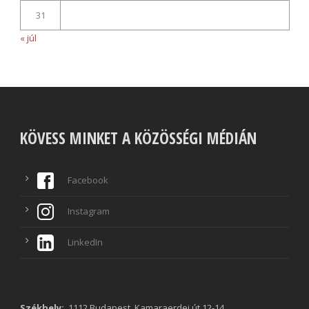
31
« júl
KÖVESS MINKET A KÖZÖSSÉGI MÉDIÁN
Facebook
Instagram
LinkedIn
Székhely:
1112 Budapest, Kamaraerdei út 12-14.