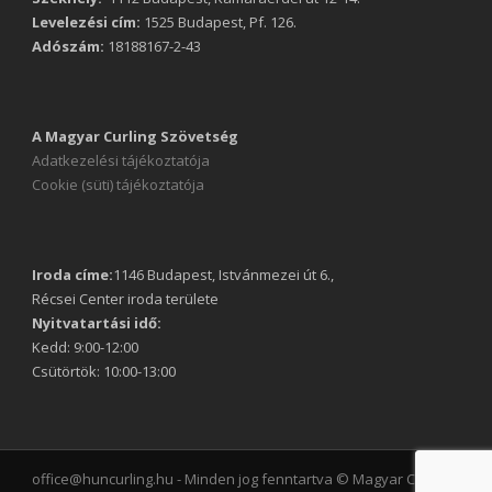
Levelezési cím:
1525 Budapest, Pf. 126.
Adószám:
18188167-2-43
A Magyar Curling Szövetség
Adatkezelési tájékoztatója
Cookie (süti) tájékoztatója
Iroda címe:
1146 Budapest, Istvánmezei út 6.,
Récsei Center iroda területe
Nyitvatartási idő:
Kedd: 9:00-12:00
Csütörtök: 10:00-13:00
office@huncurling.hu - Minden jog fenntartva © Magyar Curling