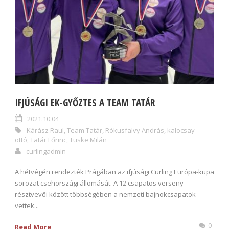
IFJÚSÁGI EK-GYŐZTES A TEAM TATÁR
2021.10.04
Kárász Raul
,
Team Tatár
,
Rókusfalvy András
,
kalocsay
ottó
,
Tatár Lőrinc
,
Tüske Milán
curlingadmin
A hétvégén rendezték Prágában az ifjúsági Curling Európa-kupa
sorozat csehországi állomását. A 12 csapatos verseny
résztvevői között többségében a nemzeti bajnokcsapatok
vettek...
0
Read More