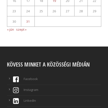
16
17
18
19
20
21
22
23
24
25
26
27
28
29
30
31
« jún
szept »
KÖVESS MINKET A KÖZÖSSÉGI MÉDIÁN
Facebook
Instagram
LinkedIn