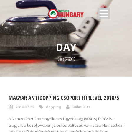
DAY
július 6, 2018
MAGYAR ANTIDOPPING CSOPORT HÍRLEVÉL 2018/5
2018.07.06
dopping
Bálint Kiss
A Nemzetközi Doppingellenes Ügynökség (WADA) felhívása
alapján, a közeljövőben jelentős változás várható a Nemzetközi
Adatkezelő és Információs Rendszer felhasználásában