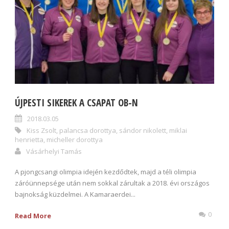
ÚJPESTI SIKEREK A CSAPAT OB-N
2018.03.05
Kiss Zsolt
,
palancsa dorottya
,
sándor nikolett
,
miklai
henrietta
,
micheller dorottya
Vásárhelyi Tamás
A pjongcsangi olimpia idején kezdődtek, majd a téli olimpia
záróünnepsége után nem sokkal zárultak a 2018. évi országos
bajnokság küzdelmei. A Kamaraerdei...
0
Read More