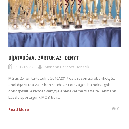
DÍJÁTADÓVAL ZÁRTUK AZ IDÉNYT
2017.05.27
Mariann Bardocz-Bencsik
Május 25.-én tartottuk a 2016/2017-es szezon záróbankettjét,
ahol díjaztuk a 2017-ben rendezett országos bajnokságok
dobogósait. A rendezvényt jelenlétével megtisztelte Lehmann
László,sportágunk MOB-beli...
0
Read More