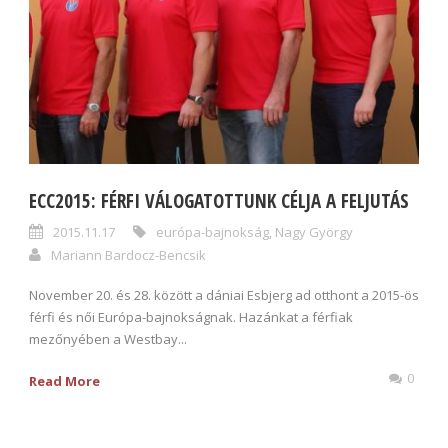
ECC2015: FÉRFI VÁLOGATOTTUNK CÉLJA A FELJUTÁS
2015.11.17
európa-bajnokság
,
Nagy György
Mariann Bardocz-Bencsik
November 20. és 28. között a dániai Esbjerg ad otthont a 2015-ös
férfi és női Európa-bajnokságnak. Hazánkat a férfiak
mezőnyében a Westbay...
0
Read More