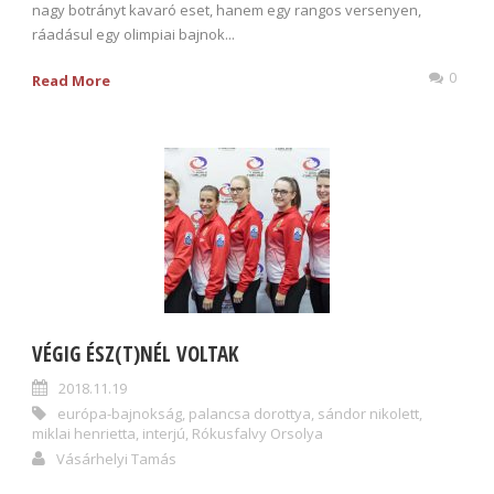
nagy botrányt kavaró eset, hanem egy rangos versenyen,
ráadásul egy olimpiai bajnok...
0
Read More
VÉGIG ÉSZ(T)NÉL VOLTAK
2018.11.19
európa-bajnokság
,
palancsa dorottya
,
sándor nikolett
,
miklai henrietta
,
interjú
,
Rókusfalvy Orsolya
Vásárhelyi Tamás