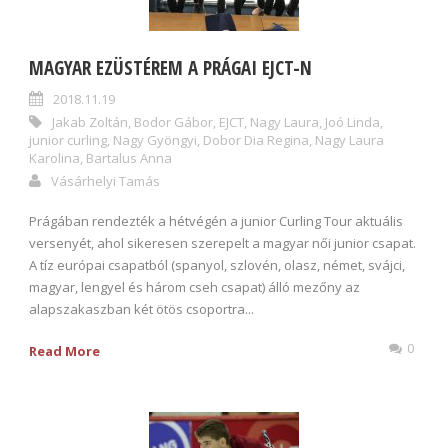
MAGYAR EZÜSTÉREM A PRÁGAI EJCT-N
2018.11.19
Jakab Zoltán
,
Bodor Gábor
,
EJCT
,
Nagy Laura
,
Joó Linda
,
junior curling
,
Nagy Gyöngyi
,
Dobor Dia Regina
,
Nagy Laura
Karolina
,
Bartalus Anna
Vásárhelyi Tamás
Prágában rendezték a hétvégén a junior Curling Tour aktuális
versenyét, ahol sikeresen szerepelt a magyar női junior csapat.
A tíz európai csapatból (spanyol, szlovén, olasz, német, svájci,
magyar, lengyel és három cseh csapat) álló mezőny az
alapszakaszban két ötös csoportra...
0
Read More