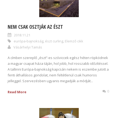
NEM CSAK OSZTJÁK AZ ÉSZT
2018.11.21
európa-bajnokság
,
észt curling
,
Elemző cikk
Vásárhelyi Tamás
A címben szereplő „észt”-es szóviccek egész héten röpködnek
a magyar csapat háza táján, hol jobb, hol rosszabb időzítéssel.
A tallinni Európa-bajnokság kapcsán nekem is eszembe jutott a
fenti áthallásos gondolat, nem feltétlenül csak humoros
jelleggel. Szervezésben ugyanis megadják a módját...
0
Read More