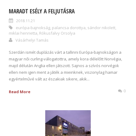
MARADT ESÉLY A FELJUTÁSRA
2018.11.21
európa-bajnokság
,
palancsa dorottya
,
sándor nikolett
,
miklai henrietta
,
Rókusfalvy Orsolya
Vásárhelyi Tamás
Szerdán ismét duplázás várt a tallinni Európa-bajnokságon a
magyar női curling-válogatottra, amely kora délelőtt Norvégia,
majd délután Anglia ellen játszott. Sajnos a szívós norvégok
ellen nem igen ment a játék a mieinknek, viszonylag hamar
egyértelművé vált az északiak sikere, akik...
0
Read More