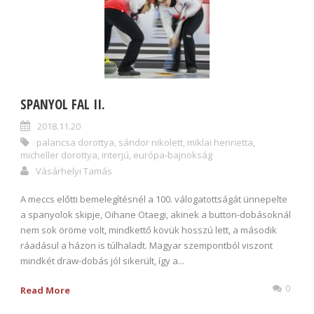
SPANYOL FAL II.
2018.11.20
palancsa dorottya
,
sándor nikolett
,
miklai henrietta
,
micheller dorottya
,
interjú
,
európa-bajnokság
Vásárhelyi Tamás
A meccs előtti bemelegítésnél a 100. válogatottságát ünnepelte
a spanyolok skipje, Oihane Otaegi, akinek a button-dobásoknál
nem sok öröme volt, mindkettő kövük hosszú lett, a második
ráadásul a házon is túlhaladt. Magyar szempontból viszont
mindkét draw-dobás jól sikerült, így a...
0
Read More