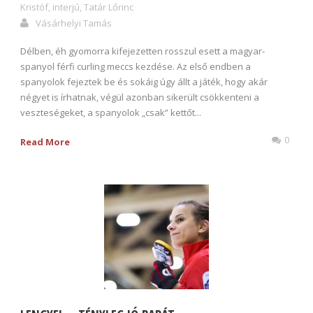
Kristóf
,
interjú
,
Tatár Lőrinc
Vásárhelyi Tamás
Délben, éh gyomorra kifejezetten rosszul esett a magyar-
spanyol férfi curling meccs kezdése. Az első endben a
spanyolok fejeztek be és sokáig úgy állt a játék, hogy akár
négyet is írhatnak, végül azonban sikerült csökkenteni a
veszteségeket, a spanyolok „csak” kettőt...
0
Read More