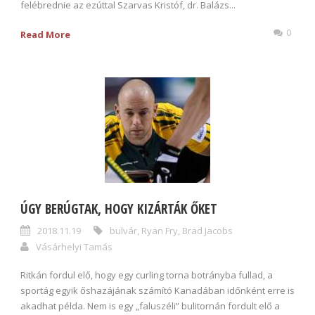
felébrednie az ezúttal Szarvas Kristóf, dr. Balázs...
0
Read More
ÚGY BERÚGTAK, HOGY KIZÁRTÁK ŐKET
2018.11.19
bulvár
,
Ryan Fry
,
Brad Jacobs
Vásárhelyi Tamás
Ritkán fordul elő, hogy egy curling torna botrányba fullad, a
sportág egyik őshazájának számító Kanadában időnként erre is
akadhat példa. Nem is egy „faluszéli” bulitornán fordult elő a