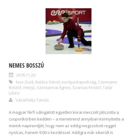
NEMES BOSSZÚ
2018.11.20
Kiss Zsolt
,
Balázs Dávid
,
európa-bajnokság
,
Czermann
Kristóf
,
interjú
,
Szentannai Ágnes
,
Szarvas Kristóf
,
Tatár
Lőrinc
Vásárhelyi Tamás
A magyar férfi válogatott egyetlen korai meccsét játszotta a
csoportkörben kedden – a menetrend annyiban könnyítette a
mieink napirendjét, hogy nem az eddig megszokott reggel
nyolcas, hanem 9.00-s kezdéssel. Addigra már sikerült is