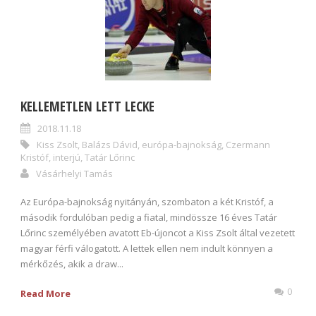
KELLEMETLEN LETT LECKE
2018.11.18
Kiss Zsolt
,
Balázs Dávid
,
európa-bajnokság
,
Czermann
Kristóf
,
interjú
,
Tatár Lőrinc
Vásárhelyi Tamás
Az Európa-bajnokság nyitányán, szombaton a két Kristóf, a
második fordulóban pedig a fiatal, mindössze 16 éves Tatár
Lőrinc személyében avatott Eb-újoncot a Kiss Zsolt által vezetett
magyar férfi válogatott. A lettek ellen nem indult könnyen a
mérkőzés, akik a draw...
0
Read More