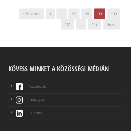
‹ Previous
1
…
97
98
99
100
101
…
143
Next ›
KÖVESS MINKET A KÖZÖSSÉGI MÉDIÁN
Facebook
Instagram
LinkedIn