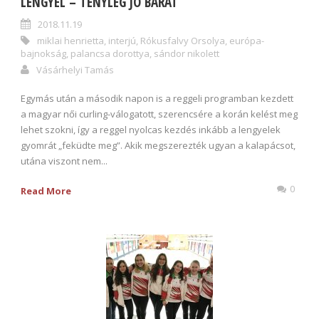
LENGYEL – TÉNYLEG JÓ BARÁT
2018.11.19
miklai henrietta
,
interjú
,
Rókusfalvy Orsolya
,
európa-
bajnokság
,
palancsa dorottya
,
sándor nikolett
Vásárhelyi Tamás
Egymás után a második napon is a reggeli programban kezdett
a magyar női curling-válogatott, szerencsére a korán kelést meg
lehet szokni, így a reggel nyolcas kezdés inkább a lengyelek
gyomrát „feküdte meg”. Akik megszerezték ugyan a kalapácsot,
utána viszont nem...
0
Read More