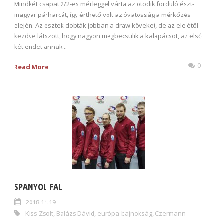
Mindkét csapat 2/2-es mérleggel várta az ötödik forduló észt-
magyar párharcát, így érthető volt az óvatosság a mérkőzés
elején. Az észtek dobták jobban a draw köveket, de az elejétől
kezdve látszott, hogy nagyon megbecsülik a kalapácsot, az első
két endet annak...
0
Read More
SPANYOL FAL
2018.11.19
Kiss Zsolt
,
Balázs Dávid
,
európa-bajnokság
,
Czermann