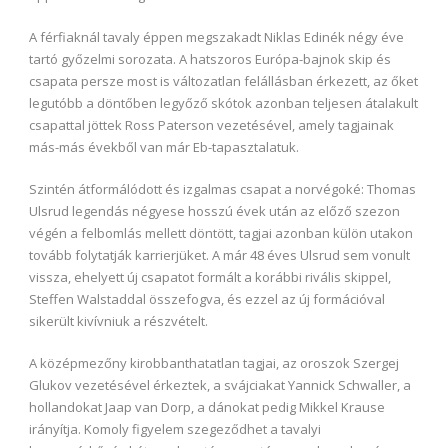
A férfiaknál tavaly éppen megszakadt Niklas Edinék négy éve
tartó győzelmi sorozata. A hatszoros Európa-bajnok skip és
csapata persze most is változatlan felállásban érkezett, az őket
legutóbb a döntőben legyőző skótok azonban teljesen átalakult
csapattal jöttek Ross Paterson vezetésével, amely tagjainak
más-más évekből van már Eb-tapasztalatuk.
Szintén átformálódott és izgalmas csapat a norvégoké: Thomas
Ulsrud legendás négyese hosszú évek után az előző szezon
végén a felbomlás mellett döntött, tagjai azonban külön utakon
tovább folytatják karrierjüket. A már 48 éves Ulsrud sem vonult
vissza, ehelyett új csapatot formált a korábbi rivális skippel,
Steffen Walstaddal összefogva, és ezzel az új formációval
sikerült kivívniuk a részvételt.
A középmezőny kirobbanthatatlan tagjai, az oroszok Szergej
Glukov vezetésével érkeztek, a svájciakat Yannick Schwaller, a
hollandokat Jaap van Dorp, a dánokat pedig Mikkel Krause
irányítja. Komoly figyelem szegeződhet a tavalyi