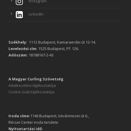
Instagram
LinkedIn
Székhely:
1112 Budapest, Kamaraerdei út 12-14.
Levelezési cím:
1525 Budapest, Pf. 126.
Adószám:
18188167-2-43
A Magyar Curling Szövetség
Adatkezelési tájékoztatója
Cookie (süti) tájékoztatója
Iroda címe:
1146 Budapest, Istvánmezei út 6.,
Récsei Center iroda területe
Nyitvatartási idő: