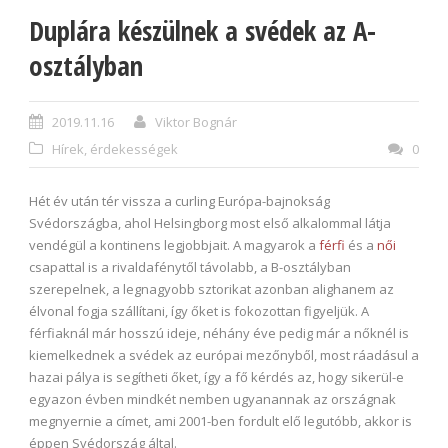
Duplára készülnek a svédek az A-
osztályban
2019.11.16
Viktor Bognár
Hírek, érdekességek
0
Hét év után tér vissza a curling Európa-bajnokság
Svédországba, ahol Helsingborg most első alkalommal látja
vendégül a kontinens legjobbjait. A magyarok a
férfi
és a
női
csapattal is a rivaldafénytől távolabb, a B-osztályban
szerepelnek, a legnagyobb sztorikat azonban alighanem az
élvonal fogja szállítani, így őket is fokozottan figyeljük. A
férfiaknál már hosszú ideje, néhány éve pedig már a nőknél is
kiemelkednek a svédek az európai mezőnyből, most ráadásul a
hazai pálya is segítheti őket, így a fő kérdés az, hogy sikerül-e
egyazon évben mindkét nemben ugyanannak az országnak
megnyernie a címet, ami 2001-ben fordult elő legutóbb, akkor is
éppen Svédország által.