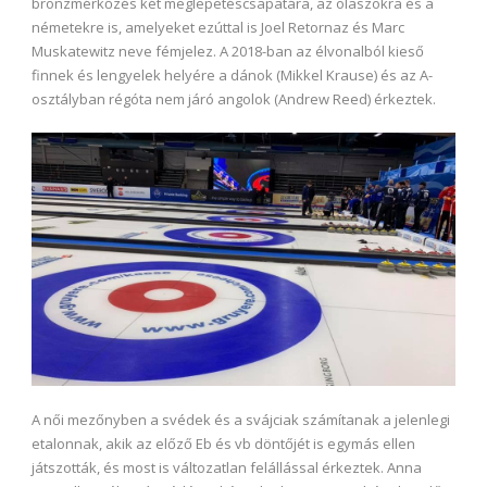
bronzmérkőzés két meglepetéscsapatára, az olaszokra és a
németekre is, amelyeket ezúttal is Joel Retornaz és Marc
Muskatewitz neve fémjelez. A 2018-ban az élvonalból kieső
finnek és lengyelek helyére a dánok (Mikkel Krause) és az A-
osztályban régóta nem járó angolok (Andrew Reed) érkeztek.
A női mezőnyben a svédek és a svájciak számítanak a jelenlegi
etalonnak, akik az előző Eb és vb döntőjét is egymás ellen
játszották, és most is változatlan felállással érkeztek. Anna