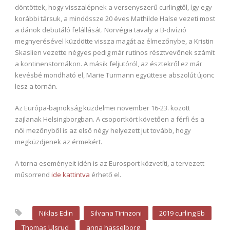
döntöttek, hogy visszalépnek a versenyszerű curlingtől, így egy
korábbi társuk, a mindössze 20 éves Mathilde Halse vezeti most
a dánok debütáló felállását. Norvégia tavaly a B-divízió
megnyerésével küzdötte vissza magát az élmezőnybe, a Kristin
Skaslien vezette négyes pedig már rutinos résztvevőnek számít
a kontinenstornákon. A másik feljutóról, az észtekről ez már
kevésbé mondható el, Marie Turmann együttese abszolút újonc
lesz a tornán.
Az Európa-bajnokság küzdelmei november 16-23. között
zajlanak Helsingborgban. A csoportkört követően a férfi és a
női mezőnyből is az első négy helyezett jut tovább, hogy
megküzdjenek az érmekért.
A torna eseményeit idén is az Eurosport közvetíti, a tervezett
műsorrend
ide kattintva
érhető el.
Niklas Edin
Silvana Tirinzoni
2019 curling Eb
Thomas Ulsrud
anna hasselborg