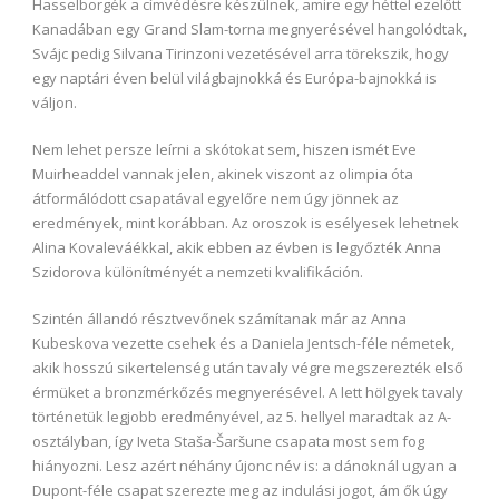
Hasselborgék a címvédésre készülnek, amire egy héttel ezelőtt
Kanadában egy Grand Slam-torna megnyerésével hangolódtak,
Svájc pedig Silvana Tirinzoni vezetésével arra törekszik, hogy
egy naptári éven belül világbajnokká és Európa-bajnokká is
váljon.
Nem lehet persze leírni a skótokat sem, hiszen ismét Eve
Muirheaddel vannak jelen, akinek viszont az olimpia óta
átformálódott csapatával egyelőre nem úgy jönnek az
eredmények, mint korábban. Az oroszok is esélyesek lehetnek
Alina Kovaleváékkal, akik ebben az évben is legyőzték Anna
Szidorova különítményét a nemzeti kvalifikáción.
Szintén állandó résztvevőnek számítanak már az Anna
Kubeskova vezette csehek és a Daniela Jentsch-féle németek,
akik hosszú sikertelenség után tavaly végre megszerezték első
érmüket a bronzmérkőzés megnyerésével. A lett hölgyek tavaly
történetük legjobb eredményével, az 5. hellyel maradtak az A-
osztályban, így Iveta Staša-Šaršune csapata most sem fog
hiányozni. Lesz azért néhány újonc név is: a dánoknál ugyan a
Dupont-féle csapat szerezte meg az indulási jogot, ám ők úgy