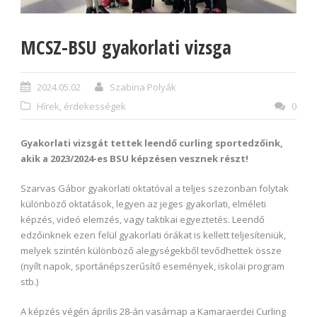
MCSZ-BSU gyakorlati vizsga
2024.05.02
Szabina Polyák
Hírek, érdekességek
0
Gyakorlati vizsgát tettek leendő curling sportedzőink,
akik a 2023/2024-es BSU képzésen vesznek részt!
Szarvas Gábor gyakorlati oktatóval a teljes szezonban folytak
különböző oktatások, legyen az jeges gyakorlati, elméleti
képzés, videó elemzés, vagy taktikai egyeztetés. Leendő
edzőinknek ezen felül gyakorlati órákat is kellett teljesíteniük,
melyek szintén különböző alegységekből tevődhettek össze
(nyílt napok, sportánépszerűsítő események, iskolai program
stb.)
A képzés végén április 28-án vasárnap a Kamaraerdei Curling