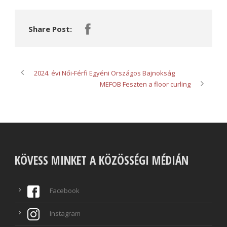
Share Post:
2024. évi Női-Férfi Egyéni Országos Bajnokság
MEFOB Feszten a floor curling
KÖVESS MINKET A KÖZÖSSÉGI MÉDIÁN
Facebook
Instagram