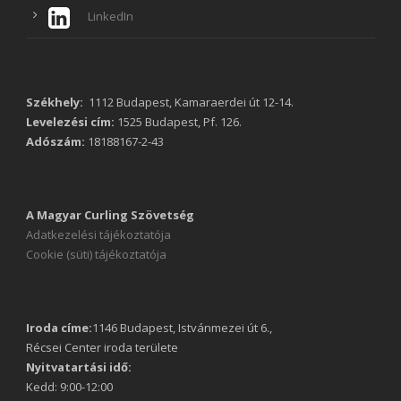
LinkedIn
Székhely:
1112 Budapest, Kamaraerdei út 12-14.
Levelezési cím:
1525 Budapest, Pf. 126.
Adószám:
18188167-2-43
A Magyar Curling Szövetség
Adatkezelési tájékoztatója
Cookie (süti) tájékoztatója
Iroda címe:
1146 Budapest, Istvánmezei út 6.,
Récsei Center iroda területe
Nyitvatartási idő:
Kedd: 9:00-12:00