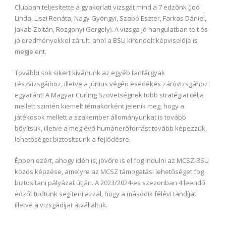
Clubban teljesítette a gyakorlati vizsgát mind a 7 edzőnk (Joó
Linda, Liszi Renáta, Nagy Gyöngyi, Szabó Eszter, Farkas Dániel,
Jakab Zoltán, Rozgonyi Gergely). A vizsga jó hangulatban telt és
jó eredményekkel zárult, ahol a BSU kirendelt képviselője is
megjelent.
További sok sikert kívánunk az egyéb tantárgyak
részvizsgáihoz, illetve a június végén esedékes záróvizsgához
egyaránt! A Magyar Curling Szövetségnek több stratégiai célja
mellett szintén kiemelt témakörként jelenik meg, hogy a
játékosok mellett a szakember állományunkat is tovább
bővítsük, illetve a meglévő humánerőforrást tovább képezzük,
lehetőséget biztosítsunk a fejlődésre.
Éppen ezért, ahogy idén is, jövőre is el fog indulni az MCSZ-BSU
közös képzése, amelyre az MCSZ támogatási lehetőséget fog
biztosítani pályázat útján. A 2023/2024-es szezonban 4 leendő
edzőt tudtunk segíteni azzal, hogy a második félévi tandíjat,
illetve a vizsgadíjat átvállaltuk.