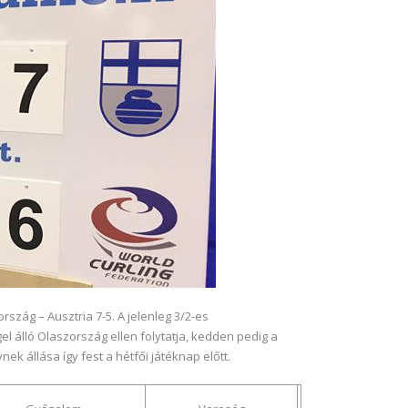
szág – Ausztria 7-5. A jelenleg 3/2-es
el álló Olaszország ellen folytatja, kedden pedig a
ek állása így fest a hétfői játéknap előtt.