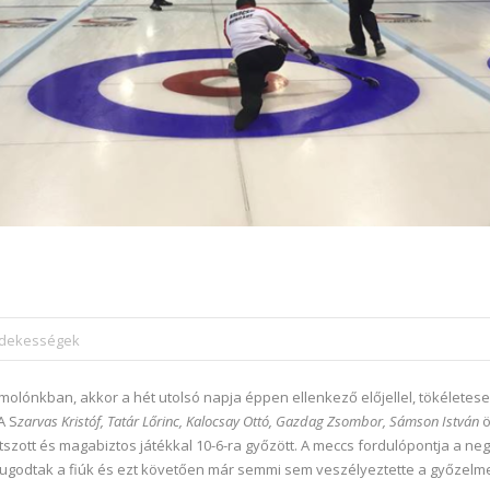
érdekességek
olónkban, akkor a hét utolsó napja éppen ellenkező előjellel, tökéletese
A S
zarvas Kristóf, Tatár Lőrinc, Kalocsay Ottó, Gazdag Zsombor,
Sámson István
ö
tszott és magabiztos játékkal 10-6-ra győzött. A meccs fordulópontja a neg
nyugodtak a fiúk és ezt követően már semmi sem veszélyeztette a győzelme