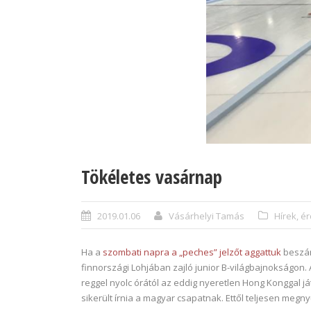
Tökéletes vasárnap
2019.01.06
Vásárhelyi Tamás
Hírek, 
Ha a
szombati napra a „peches” jelzőt aggattuk
beszám
finnországi Lohjában zajló junior B-világbajnokságon. 
reggel nyolc órától az eddig nyeretlen Hong Konggal já
sikerült írnia a magyar csapatnak. Ettől teljesen meg