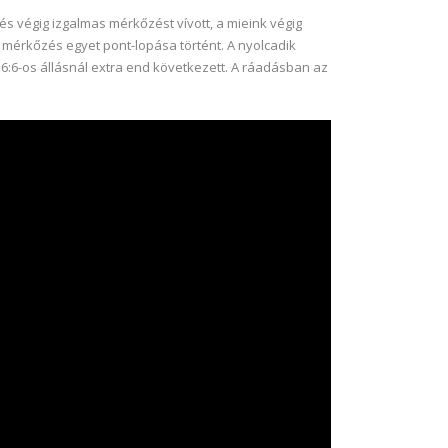
 és végig izgalmas mérkőzést vívott, a mieink végig
a mérkőzés egyet pont-lopása történt. A nyolcadik
y 6:6-os állásnál extra end következett. A ráadásban az