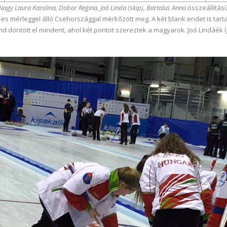
Nagy Laura Karolina, Dobor Regina, Joó Linda (skip), Bartalus Anna
összeállítású
s mérleggel álló Csehországgal mérkőzött meg. A két blank endet is tarta
nd döntött el mindent, ahol két pontot szereztek a magyarok. Joó Lindáék 