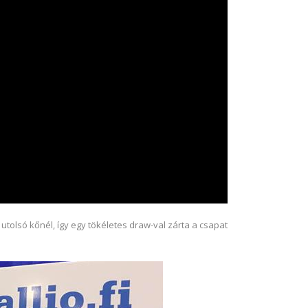
tolsó kőnél, így egy tökéletes draw-val zárta a csapat