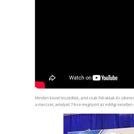
Minden követ leszedtek, amit csak felraktak és sikere
a meccset, amelyet 7:6-ra megnyert az eddigi veretlen 