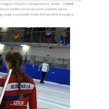
 magyar női junior válogatottra is, amely – a
lettek
lmazó találkozón kevés pont született, lopnia
így végül a nyolcadik endet (befejezőként) megírva