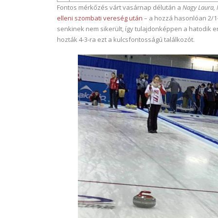
Fontos mérkőzés várt vasárnap délután a
Nagy Laura, 
elleni szombati vereség után
– a hozzá hasonlóan 2/1-e
senkinek nem sikerült, így tulajdonképpen a hatodik e
hozták 4-3-ra ezt a kulcsfontosságú találkozót.