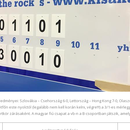
dményei: Szlovákia – Csehország 6-0, Lettország – Hong Kong 7-0, Olaszor
őn este nyolctól (legalább nem kell korán kelni, végre!!!) a 3/1-es mérlegg
ortkör zárásaként. A magyar fiú csapat a vb-n a B-csoportban játszik, amelyn