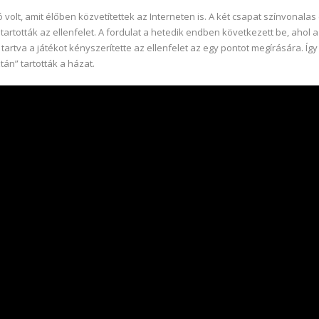
volt, amit élőben közvetítettek az Interneten is. A két csapat színvonalas
artották az ellenfelet. A fordulat a hetedik endben következett be, ahol 
tartva a játékot kényszerítette az ellenfelet az egy pontot megírására. Íg
án” tartották a házat.