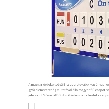
A magyar érdekeltségű B-csoport további vasárnapi ere
győzelem/vereség mutatóval álló magyar fiú csapat hétf
jelenleg 2/26-vel álló Szlovákia lesz az ellenfél a csop