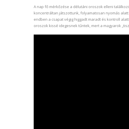
A nap fő mérkőzése a délutáni oroszok elleni találkozó 
koncentráltan játszottunk, folyamatosan nyomás alatt t
endben a csapat végig higgadt maradt és kontroll alatt 
oroszok kissé idegesnek tűntek, mert a magyarok „tiszt