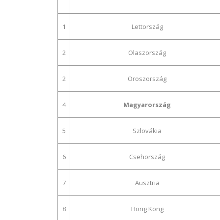
1
Lettország
2
Olaszország
2
Oroszország
4
Magyarország
5
Szlovákia
6
Csehország
7
Ausztria
8
Hong Kong