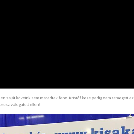
sen saját köveink sem maradtak fenn. Kristóf keze pedig nem remegett az u
orosz válogatott ellen!