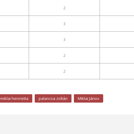
2
3
3
2
2
miklai henrietta
palancsa zoltán
Miklai János