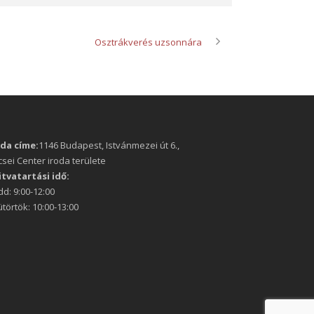
Osztrákverés uzsonnára
oda címe:
1146 Budapest, Istvánmezei út 6.,
sei Center iroda területe
itvatartási idő:
d: 9:00-12:00
törtök: 10:00-13:00