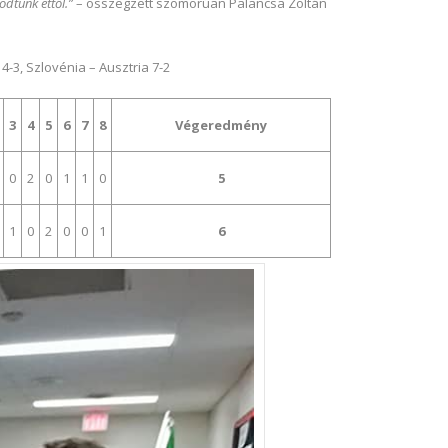
odtunk ettől.”
– összegzett szomorúan Palancsa Zoltán
-3, Szlovénia – Ausztria 7-2
3
4
5
6
7
8
Végeredmény
0
2
0
1
1
0
5
1
0
2
0
0
1
6