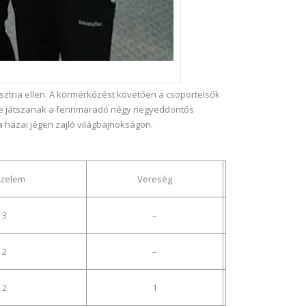
usztria ellen. A körmérkőzést követően a csoportelsők
ztbe játszanak a fennmaradó négy negyeddöntős
 hazai jégen zajló világbajnokságon.
zelem
Vereség
3
–
2
–
2
1