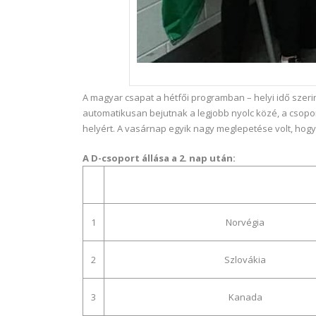
A magyar csapat a hétfői programban – helyi idő szeri
automatikusan bejutnak a legjobb nyolc közé, a csop
helyért. A vasárnap egyik nagy meglepetése volt, hog
A D-csoport állása a 2. nap után:
1
Norvégia
2
Szlovákia
3
Kanada