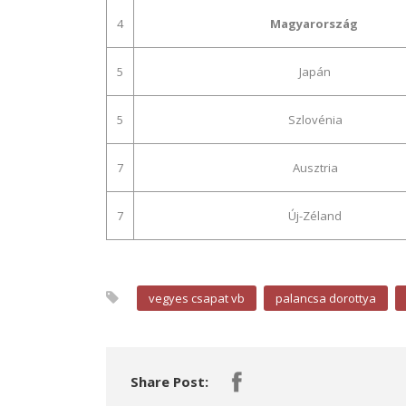
4
Magyarország
5
Japán
5
Szlovénia
7
Ausztria
7
Új-Zéland
vegyes csapat vb
palancsa dorottya
Share Post: