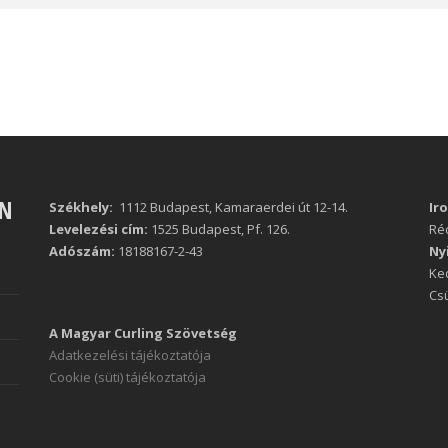
ÁN
Székhely:
1112 Budapest, Kamaraerdei út 12-14.
Ir
Levelezési cím:
1525 Budapest, Pf. 126.
Réc
Adószám:
18188167-2-43
Ny
Ked
Csü
A Magyar Curling Szövetség
Adatkezelési tájékoztatója
Cookie (süti) tájékoztatója