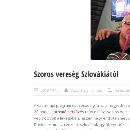
Szoros vereség Szlovákiától
2018.10.15
Vásárhelyi Tamás
Hírek, 
A vasárnapi program esti részééig (a napi negyedik se
Zéland elleni nyitómérkőzés
után ezúttal sajnos nem s
végig ott volt a levegőben, hiszen négy end után még 3
Daniela Matulova vezette szlovákok, így ők nyerték m