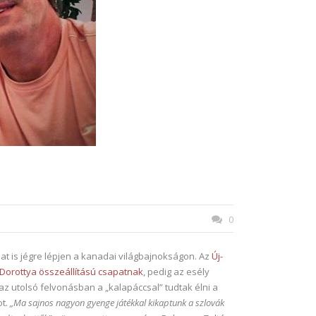
0
at is jégre lépjen a kanadai világbajnokságon. Az
Új-
a Dorottya összeállítású csapatnak
, pedig az esély
az utolsó felvonásban a „kalapáccsal” tudtak élni a
ot.
„Ma sajnos nagyon gyenge játékkal kikaptunk a szlovák