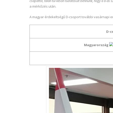
csapattól, talán túl későn tudatosult bennünk, hogy a 8-as 
a mérkőzés után.
A magyar érdekeltségű D-csoport további vasárnapi ere
D-c
Magyarország