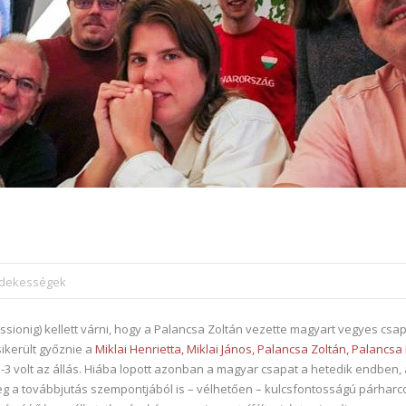
érdekességek
ssionig) kellett várni, hogy a Palancsa Zoltán vezette magyart vegyes csap
ikerült győznie a
Miklai Henrietta, Miklai János, Palancsa Zoltán, Palancs
-3 volt az állás. Hiába lopott azonban a magyar csapat a hetedik endben, 
eg a továbbjutás szempontjából is – vélhetően – kulcsfontosságú párharc