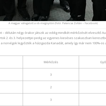
A magyar válogatott a vb-megnyitón (fotó: Palancsa Zoltán – Facebook)
nt – délután négy órakor játszik az eddig mindkét mérkőzését elveszítő A
ortok 2. és 3. helyezettjei pedig az egyenes kieséses szakaszban keres
y a norvégok legyőzték a házigazda Kanadát, amely így már nem 100%-os a
Mérkőzés
Győ
3
2
3