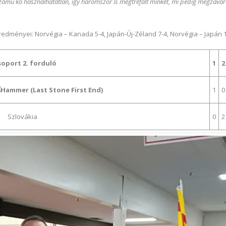
számú kő használhatatlan, így háromszor is megtréfált minket, mi pedig megzavar
dményei: Norvégia – Kanada 5-4, Japán-Új-Zéland 7-4, Norvégia – Japán 14
soport 2. forduló
1
2
1
0
Szlovákia
0
2