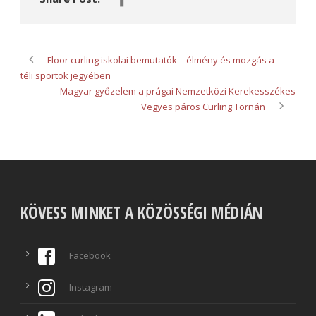
Floor curling iskolai bemutatók – élmény és mozgás a
téli sportok jegyében
Magyar győzelem a prágai Nemzetközi Kerekesszékes
Vegyes páros Curling Tornán
KÖVESS MINKET A KÖZÖSSÉGI MÉDIÁN
Facebook
Instagram