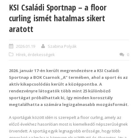
KSI Családi Sportnap – a floor
curling ismét hatalmas sikert
aratott
2026.01.19
Szabina Polyák
Hírek, érdekességek
0
2026. január 17-én került megrendezésre a KSI Családi
Sportnap a BOK Csarnok „A” termében, ahol a sport és az
aktív kikapcsolódás került a középpontba. A
rendezvényre látogatók több mint 25 különböző
sportágat próbálhattak ki, így minden korosztály
megtalálhatta a számára legizgalmasabb mozgásformát.
A sportágak között idén is szerepelt a floor curling, amely az
előző évekhez hasonlóan most is kiemelkedő népszerűségnek
örvendett. A sportág egyik legnagyobb erőssége, hogy több
generáció számára is könnyen elsajátítható és élvezetes, így a