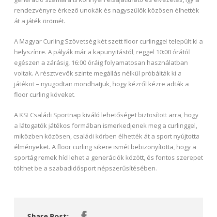
rendezvényre érkező unokák és nagyszülők közösen élhették
át a játék örömét.
A Magyar Curling Szövetség két szett floor curlinggel települt ki a
helyszínre. A pályák már a kapunyitástól, reggel 10:00 órától
egészen a zárásig, 16:00 óráig folyamatosan használatban
voltak. A résztvevők szinte megállás nélkül próbálták ki a
játékot – nyugodtan mondhatjuk, hogy kézről kézre adták a
floor curling köveket.
A KSI Családi Sportnap kiváló lehetőséget biztosított arra, hogy
a látogatók játékos formában ismerkedjenek meg a curlinggel,
miközben közösen, családi körben élhették át a sport nyújtotta
élményeket. A floor curling sikere ismét bebizonyította, hogy a
sportág remek híd lehet a generációk között, és fontos szerepet
tölthet be a szabadidősport népszerűsítésében.
Share Post: