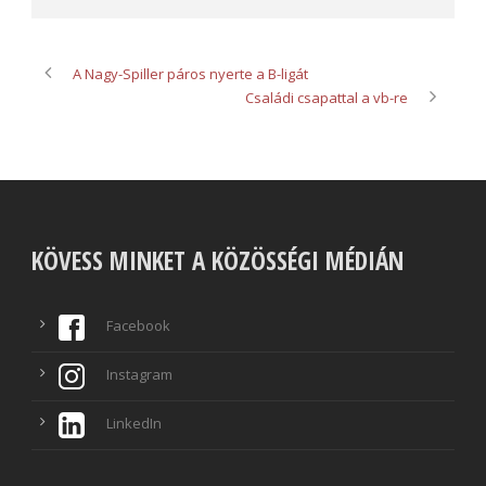
A Nagy-Spiller páros nyerte a B-ligát
Családi csapattal a vb-re
KÖVESS MINKET A KÖZÖSSÉGI MÉDIÁN
Facebook
Instagram
LinkedIn