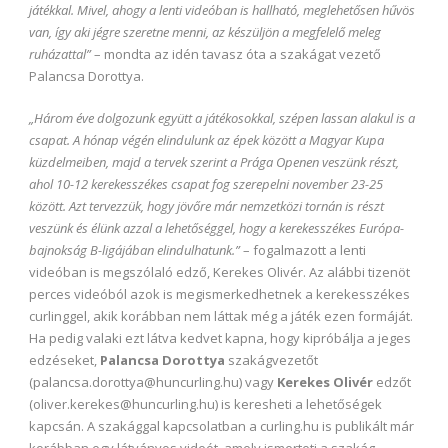
játékkal. Mivel, ahogy a lenti videóban is hallható, meglehetősen hűvös
van, így aki jégre szeretne menni, az készüljön a megfelelő meleg
ruházattal”
– mondta az idén tavasz óta a szakágat vezető
Palancsa Dorottya.
„Három éve dolgozunk együtt a játékosokkal, szépen lassan alakul is a
csapat. A hónap végén elindulunk az épek között a Magyar Kupa
küzdelmeiben, majd a tervek szerint a Prága Openen veszünk részt,
ahol 10-12 kerekesszékes csapat fog szerepelni november 23-25
között. Azt tervezzük, hogy jövőre már nemzetközi tornán is részt
veszünk és élünk azzal a lehetőséggel, hogy a kerekesszékes Európa-
bajnokság B-ligájában elindulhatunk.”
– fogalmazott a lenti
videóban is megszólaló edző, Kerekes Olivér. Az alábbi tizenöt
perces videóból azok is megismerkedhetnek a kerekesszékes
curlinggel, akik korábban nem láttak még a játék ezen formáját.
Ha pedig valaki ezt látva kedvet kapna, hogy kipróbálja a jeges
edzéseket,
Palancsa Dorottya
szakágvezetőt
(palancsa.dorottya@huncurling.hu) vagy
Kerekes Olivér
edzőt
(oliver.kerekes@huncurling.hu) is keresheti a lehetőségek
kapcsán. A szakággal kapcsolatban a curling.hu is publikált már