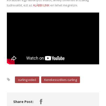
korábban egy látványos videót, amely ismerteti a szakág
tudnivalóit, ezt az
ALÁBBI LINK
-en lehet megnézni.
curling videó
Kerekesszékes curling
Share Post: