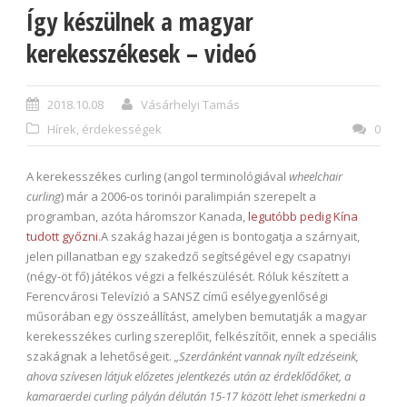
Így készülnek a magyar
kerekesszékesek – videó
2018.10.08
Vásárhelyi Tamás
Hírek, érdekességek
0
A kerekesszékes curling (angol terminológiával
wheelchair
curling
) már a 2006-os torinói paralimpián szerepelt a
programban, azóta háromszor Kanada,
legutóbb pedig Kína
tudott győzni
.A szakág hazai jégen is bontogatja a szárnyait,
jelen pillanatban egy szakedző segítségével egy csapatnyi
(négy-öt fő) játékos végzi a felkészülését. Róluk készített a
Ferencvárosi Televízió a SANSZ című esélyegyenlőségi
műsorában egy összeállítást, amelyben bemutatják a magyar
kerekesszékes curling szereplőit, felkészítőit, ennek a speciális
szakágnak a lehetőségeit.
„Szerdánként vannak nyílt edzéseink,
ahova szívesen látjuk előzetes jelentkezés után az érdeklődőket, a
kamaraerdei curling pályán délután 15-17 között lehet ismerkedni a