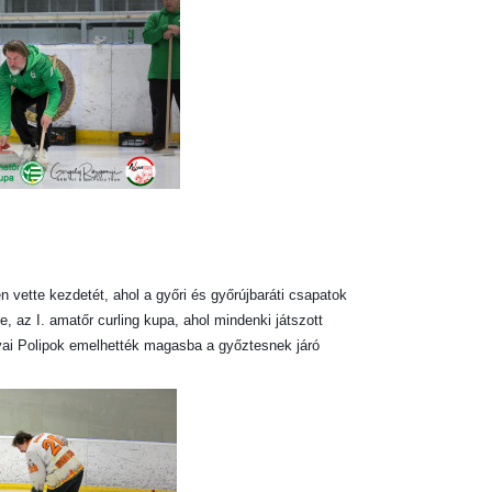
n vette kezdetét, ahol a győri és győrújbaráti csapatok
 az I. amatőr curling kupa, ahol mindenki játszott
ai Polipok emelhették magasba a győztesnek járó