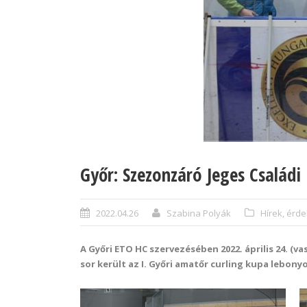
Győr: Szezonzáró Jeges Családi
2022.04.26
Szabina Polyák
Hírek, érd
A Győri ETO HC szervezésében 2022. április 24. 
sor került az I. Győri amatőr curling kupa lebon