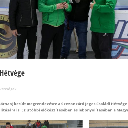
 Hétvége
ekességek
(vasárnap) került megrendezésre a Szezonzáró Jeges Családi Hétvég
yolítására is. Ez utóbbi előkészítésében és lebonyolításában a Mag