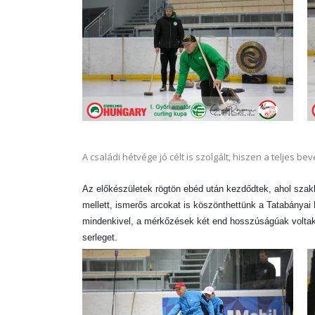
A családi hétvége jó célt is szolgált, hiszen a teljes be
Az előkészületek rögtön ebéd után kezdődtek, ahol szakké
mellett, ismerős arcokat is köszönthettünk a Tatabányai 
mindenkivel, a mérkőzések két end hosszúságúak voltak
serleget.