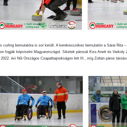
urling bemutatóra is sor került. A kerekesszékes bemutatón a Sárai Rita – B
 fogják képviselni Magyarországot. Siketek párosát Kiss Anett és Varkoly Zo
2022. évi Női Országos Csapatbajnokságon lett III., míg Zoltán páros társáv