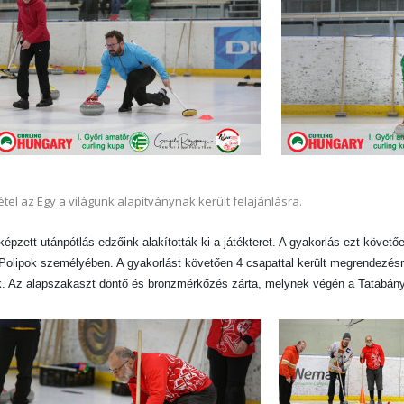
vétel az Egy a világunk alapítványnak került felajánlásra.
pzett utánpótlás edzőink alakították ki a játékteret. A gyakorlás ezt követőe
Polipok személyében. A gyakorlást követően 4 csapattal került megrendezésre,
. Az alapszakaszt döntő és bronzmérkőzés zárta, melynek végén a Tatabány