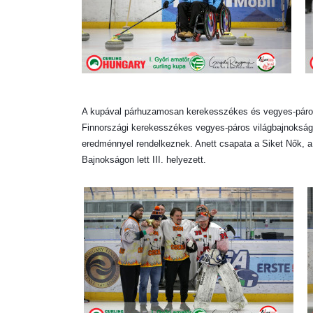
A kupával párhuzamosan kerekesszékes és vegyes-páros c
Finnországi kerekesszékes vegyes-páros világbajnokságon
eredménnyel rendelkeznek. Anett csapata a Siket Nők, a 
Bajnokságon lett III. helyezett.