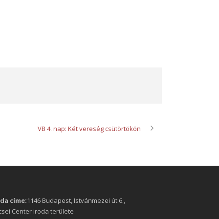
VB 4. nap: Két vereség csütörtökön
oda címe:
1146 Budapest, Istvánmezei út 6.,
sei Center iroda területe