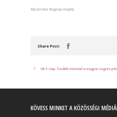
Kép forrása: Rozgonyi Gergely
Share Post:
VB 3. nap: Tovább menetel a magyar vegyes-pár
KÖVESS MINKET A KÖZÖSSÉGI MÉDI