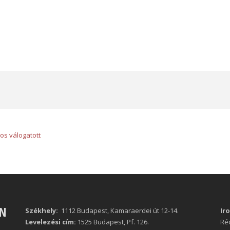
os válogatott
ÁN
Székhely:
1112 Budapest, Kamaraerdei út 12-14.
Ir
Levelezési cím:
1525 Budapest, Pf. 126.
Réc