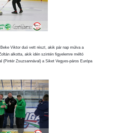
eke Viktor duó vett részt, akik pár nap múlva a
ltán alkotta, akik idén szintén figyelemre méltó
al (Pintér Zsuzsannával) a Siket Vegyes-páros Európa