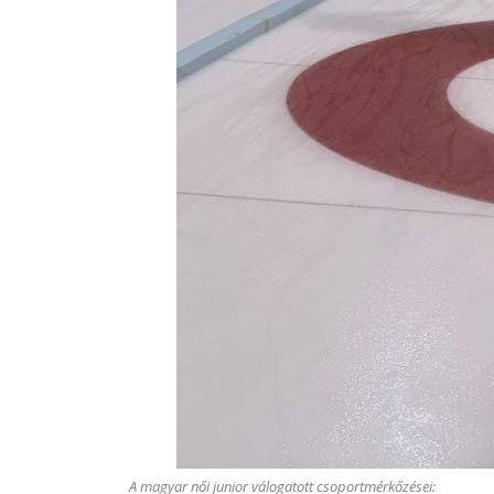
A magyar női junior válogatott csoportmérkőzései: