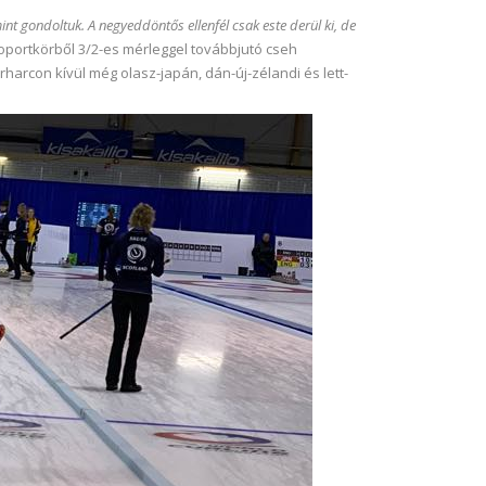
nt gondoltuk. A negyeddöntős ellenfél csak este derül ki, de
soportkörből 3/2-es mérleggel továbbjutó cseh
rcon kívül még olasz-japán, dán-új-zélandi és lett-