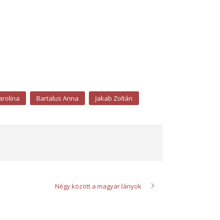
arolina
Bartalus Anna
Jakab Zoltán
Négy között a magyar lányok