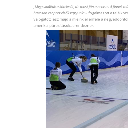
„Megcsináltuk a kötelezőt, de most jön a neheze. A finnek m
biztosan csoport elsők vagyunk”
– fogalmazott a találkoz
válogatott lesz majd a mieink ellenfele a negyeddöntő
amerikai párosításokat rendeznek.