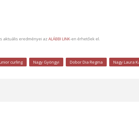
és aktuális eredményei az
ALÁBBI LINK
-en érhetőek el.
junior curling
Nagy Gyöngyi
Dobor Dia Regina
Nagy Laura K