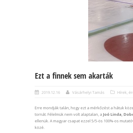
Ezt a finnek sem akarták
2019.12.16
Vásárhelyi Tamás
Hírek, 
Erre mondják talán, hogy ezt a mérkőzést a hátuk köz
tornát. Félelmük nem volt alaptalan, a
Joó Linda, Dob
ellenük. A magyar csapat ezzel 5/5-ös 100%-os mutató
közé.