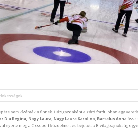
érdekességek
epére sem kívánták a finnek. Házigazdaként a záró fordulóban egy veretl
or Dia Regina, Nagy Laura, Nagy Laura Karolina, Bartalus Anna
összeá
val nyerte meg a C-csoport küzdelmeit és bejutott a B-világbajnokság egy