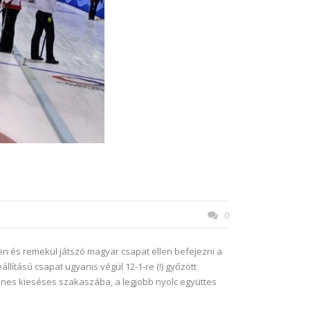
0
en és remekül játszó magyar csapat ellen befejezni a
llítású csapat ugyanis végül 12-1-re (!) győzött
enes kieséses szakaszába, a legjobb nyolc együttes