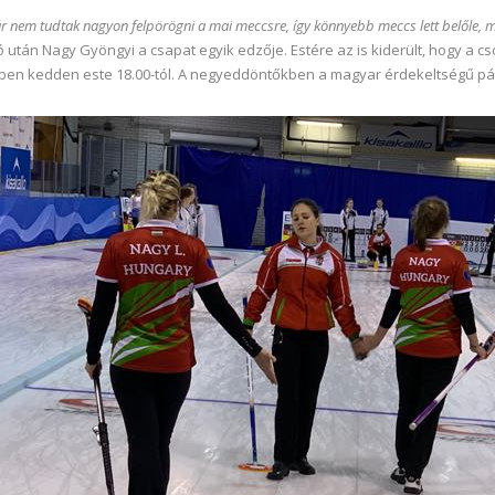
ár nem tudtak nagyon felpörögni a mai meccsre, így könnyebb meccs lett belőle, mi
ó után Nagy Gyöngyi a csapat egyik edzője. Estére az is kiderült, hogy a c
ben kedden este 18.00-tól.
A negyeddöntőkben a magyar érdekeltségű párha