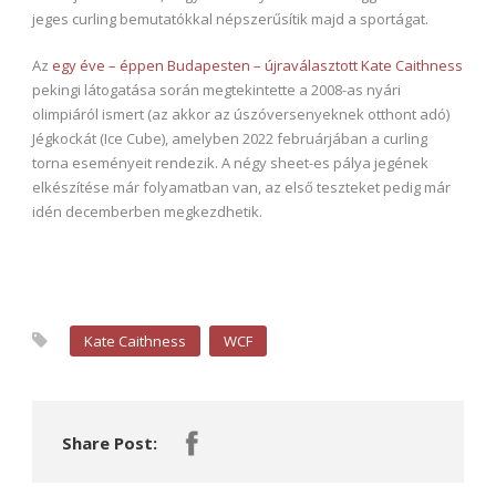
jeges curling bemutatókkal népszerűsítik majd a sportágat.
Az
egy éve – éppen Budapesten – újraválasztott Kate Caithness
pekingi látogatása során megtekintette a 2008-as nyári
olimpiáról ismert (az akkor az úszóversenyeknek otthont adó)
Jégkockát (Ice Cube), amelyben 2022 februárjában a curling
torna eseményeit rendezik. A négy sheet-es pálya jegének
elkészítése már folyamatban van, az első teszteket pedig már
idén decemberben megkezdhetik.
Kate Caithness
WCF
Share Post: