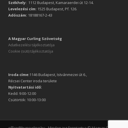
Székhely:
1112 Budapest, Kamaraerdei út 12-14.
Levelezési cím:
1525 Budapest, Pf. 126.
Adószám:
18188167-2-43
A Magyar Curling Szövetség
Adatkezelési tájékoztatója
Cookie (süti) tájékoztatója
Iroda címe:
1146 Budapest, Istvánmezei út 6.,
Récsei Center iroda területe
Nyitvatartási idő:
Kedd: 9:00-12:00
Csütörtök: 10:00-13:00
office@huncurling.hu - Minden jog fenntartva © Magyar Curling