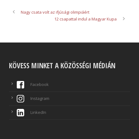
Nagy csata volt az ifjúsági olimpiáért
12 csapattal indul a Magyar Kupa
KÖVESS MINKET A KÖZÖSSÉGI MÉDIÁN
Facebook
Instagram
LinkedIn