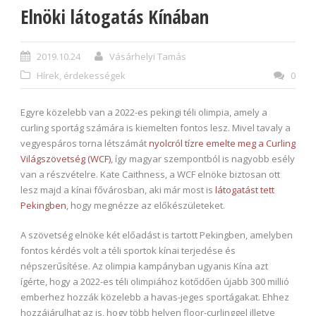
Elnöki látogatás Kínában
2019.10.24
Vásárhelyi Tamás
Hírek, érdekességek
0
Egyre közelebb van a 2022-es pekingi téli olimpia, amely a
curling sportág számára is kiemelten fontos lesz. Mivel tavaly a
vegyespáros torna létszámát
nyolcról tízre emelte meg a Curling
Világszövetség (WCF)
, így magyar szempontból is nagyobb esély
van a részvételre. Kate Caithness, a WCF elnöke biztosan ott
lesz majd a kínai fővárosban, aki már most is
látogatást tett
Pekingben
, hogy megnézze az előkészületeket.
A szövetség elnöke két előadást is tartott Pekingben, amelyben
fontos kérdés volt a téli sportok kínai terjedése és
népszerűsítése. Az olimpia kampányban ugyanis Kína azt
ígérte, hogy a 2022-es téli olimpiához kötődően újabb 300 millió
emberhez hozzák közelebb a havas-jeges sportágakat. Ehhez
hozzájárulhat az is, hogy több helyen floor-curlinggel illetve