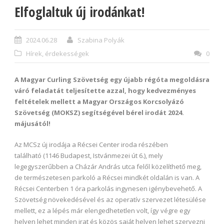
Elfoglaltuk új irodánkat!
2024.06.28
Szabina Polyák
Hírek, érdekességek
0
A Magyar Curling Szövetség egy újabb régóta megoldásra
váró feladatát teljesítette azzal, hogy kedvezményes
feltételek mellett a Magyar Országos Korcsolyázó
Szövetség (MOKSZ) segítségével bérel irodát 2024.
májusától!
Az MCSz új irodája a Récsei Center iroda részében
található (1146 Budapest, Istvánmezei út 6.), mely
legegyszerűbben a Cházár András utca felől közelíthető meg,
de természetesen parkoló a Récsei mindkét oldalán is van. A
Récsei Centerben 1 óra parkolás ingynesen igénybevehető. A
Szövetség növekedésével és az operatív szervezet létesülése
mellett, ez a lépés már elengedhetetlen volt, így végre egy
helyen lehet minden irat és közös saját helyen lehet szervezni