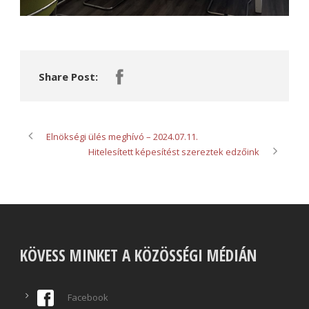
Share Post:
Elnökségi ülés meghívó – 2024.07.11.
Hitelesített képesítést szereztek edzőink
KÖVESS MINKET A KÖZÖSSÉGI MÉDIÁN
Facebook