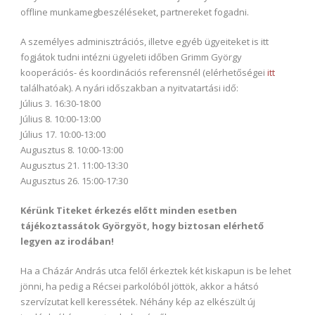
offline munkamegbeszéléseket, partnereket fogadni.
A személyes adminisztrációs, illetve egyéb ügyeiteket is itt
fogjátok tudni intézni ügyeleti időben Grimm György
kooperációs- és koordinációs referensnél (elérhetőségei
itt
találhatóak). A nyári időszakban a nyitvatartási idő:
Július 3. 16:30-18:00
Július 8. 10:00-13:00
Július 17. 10:00-13:00
Augusztus 8. 10:00-13:00
Augusztus 21. 11:00-13:30
Augusztus 26. 15:00-17:30
Kérünk Titeket érkezés előtt minden esetben
tájékoztassátok Györgyöt, hogy biztosan elérhető
legyen az irodában!
Ha a Cházár András utca felől érkeztek két kiskapun is be lehet
jönni, ha pedig a Récsei parkolóból jöttök, akkor a hátsó
szervízutat kell keressétek. Néhány kép az elkészült új