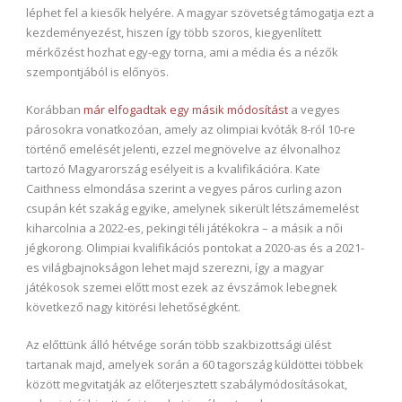
léphet fel a kiesők helyére. A magyar szövetség támogatja ezt a
kezdeményezést, hiszen így több szoros, kiegyenlített
mérkőzést hozhat egy-egy torna, ami a média és a nézők
szempontjából is előnyös.
Korábban
már elfogadtak egy másik módosítást
a vegyes
párosokra vonatkozóan, amely az olimpiai kvóták 8-ról 10-re
történő emelését jelenti, ezzel megnövelve az élvonalhoz
tartozó Magyarország esélyeit is a kvalifikációra. Kate
Caithness elmondása szerint a vegyes páros curling azon
csupán két szakág egyike, amelynek sikerült létszámemelést
kiharcolnia a 2022-es, pekingi téli játékokra – a másik a női
jégkorong. Olimpiai kvalifikációs pontokat a 2020-as és a 2021-
es világbajnokságon lehet majd szerezni, így a magyar
játékosok szemei előtt most ezek az évszámok lebegnek
következő nagy kitörési lehetőségként.
Az előttünk álló hétvége során több szakbizottsági ülést
tartanak majd, amelyek során a 60 tagország küldöttei többek
között megvitatják az előterjesztett szabálymódosításokat,