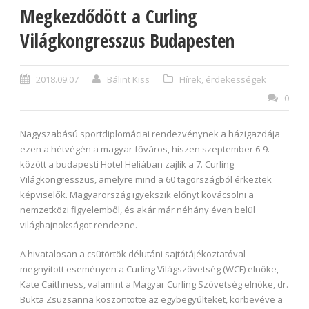
Megkezdődött a Curling
Világkongresszus Budapesten
2018.09.07
Bálint Kiss
Hírek, érdekességek
0
Nagyszabású sportdiplomáciai rendezvénynek a házigazdája
ezen a hétvégén a magyar főváros, hiszen szeptember 6-9.
között a budapesti Hotel Heliában zajlik a 7. Curling
Világkongresszus, amelyre mind a 60 tagországból érkeztek
képviselők. Magyarország igyekszik előnyt kovácsolni a
nemzetközi figyelemből, és akár már néhány éven belül
világbajnokságot rendezne.
A hivatalosan a csütörtök délutáni sajtótájékoztatóval
megnyitott eseményen a Curling Világszövetség (WCF) elnöke,
Kate Caithness, valamint a Magyar Curling Szövetség elnöke, dr.
Bukta Zsuzsanna köszöntötte az egybegyűlteket, körbevéve a