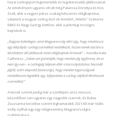
hazai curlingsport legismertebb és legsikeresebb játékosaival.
Az emelvényen ugyanis ott ült még Palancsa Dorottya és Kiss
Zsolt, akik a vegyes páros szakág kétszeres világbajnokai,
valamint a magyar curling első vb-érméért „felelős” Szekeres
Ildikó és Nagy György kettőse, akik a jelenlegi országos
bajnokok is.
„Nagyon különleges, amit Magyarország elért úgy, hogy mindössze
egy kétpályás curlingcsarnokkal rendelkezik, hiszen ennek dacára a
körülöttem ülő játékosok mind világbajnoki érmesek”
– mondta Kate
Caithness.
„Sokan azt gondolják, hogy minden jég egyforma, de ez
nem így van – a curlingjég teljesen eltér a korcsolyázáshoz használt
jégtől, ezért alapvető fontosságú, hogy minden tagországunk
rendelkezzen legalább egy, kifejezetten a curling céljából létrehozott
csarnokkal.”
A tervek szerint pedig már a szintlépés sincs messze,
készülőben van ugyanis egy nagyobb csarnok, és Bukta
Zsuzsanna becslése szerint leghamarabb 2021-től már reális
esély nyílhat egy-egy világesemény Magyarországra
csábítására is.