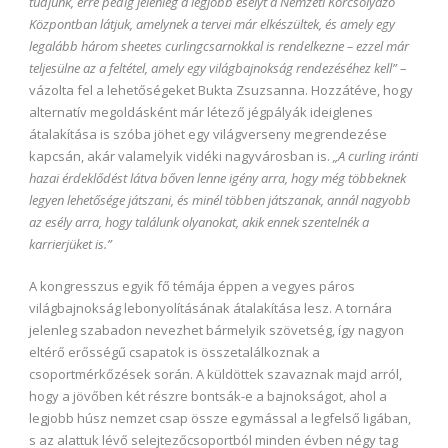
tudjunk, erre pedig jelenleg a legjobb esélyt a Nemzeti Korcsolyázó
Központban látjuk, amelynek a tervei már elkészültek, és amely egy
legalább három sheetes curlingcsarnokkal is rendelkezne – ezzel már
teljesülne az a feltétel, amely egy világbajnokság rendezéséhez kell”
–
vázolta fel a lehetőségeket Bukta Zsuzsanna. Hozzátéve, hogy
alternatív megoldásként már létező jégpályák ideiglenes
átalakítása is szóba jöhet egy világverseny megrendezése
kapcsán, akár valamelyik vidéki nagyvárosban is.
„A curling iránti
hazai érdeklődést látva bőven lenne igény arra, hogy még többeknek
legyen lehetősége játszani, és minél többen játszanak, annál nagyobb
az esély arra, hogy találunk olyanokat, akik ennek szentelnék a
karrierjüket is.”
A kongresszus egyik fő témája éppen a vegyes páros
világbajnokság lebonyolításának átalakítása lesz. A tornára
jelenleg szabadon nevezhet bármelyik szövetség, így nagyon
eltérő erősségű csapatok is összetalálkoznak a
csoportmérkőzések során. A küldöttek szavaznak majd arról,
hogy a jövőben két részre bontsák-e a bajnokságot, ahol a
legjobb húsz nemzet csap össze egymással a legfelső ligában,
s az alattuk lévő selejtezőcsoportból minden évben négy tag