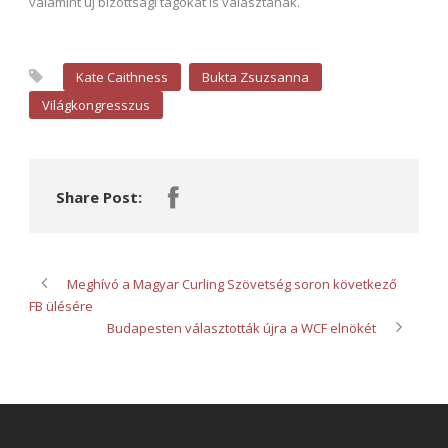
valamint új bizottsági tagokat is választanak.
Kate Caithness
Bukta Zsuzsanna
Világkongresszus
Share Post:
Meghívó a Magyar Curling Szövetség soron következő
FB ülésére
Budapesten választották újra a WCF elnökét