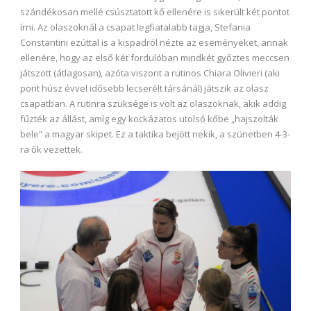
szándékosan mellé csúsztatott kő ellenére is sikerült két pontot
írni. Az olaszoknál a csapat legfiatalabb tagja, Stefania
Constantini ezúttal is a kispadról nézte az eseményeket, annak
ellenére, hogy az első két fordulóban mindkét győztes meccsen
játszott (átlagosan), azóta viszont a rutinos Chiara Olivieri (aki
pont húsz évvel idősebb lecserélt társánál) játszik az olasz
csapatban. A rutinra szüksége is volt az olaszoknak, akik addig
fűzték az állást, amíg egy kockázatos utolsó kőbe „hajszolták
bele” a magyar skipet. Ez a taktika bejött nekik, a szünetben 4-3-
ra ők vezettek.