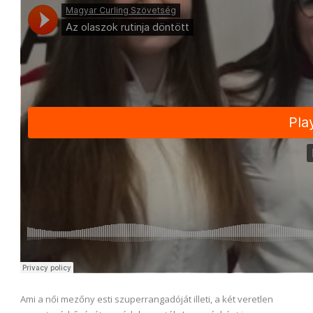
Ami a női mezőny esti szuperrangadóját illeti, a két veretlen