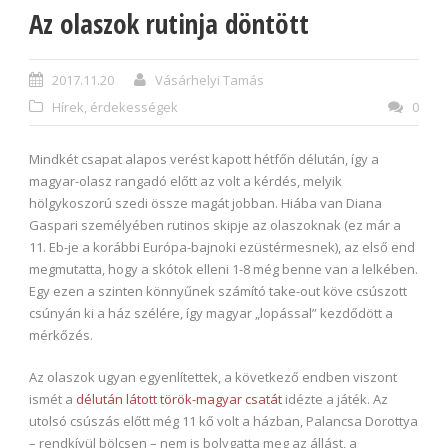
Az olaszok rutinja döntött
2017.11.20
Vásárhelyi Tamás
Hírek, érdekességek
0
Mindkét csapat alapos verést kapott hétfőn délután, így a
magyar-olasz rangadó előtt az volt a kérdés, melyik
hölgykoszorú szedi össze magát jobban. Hiába van Diana
Gaspari személyében rutinos skipje az olaszoknak (ez már a
11. Eb-je a korábbi Európa-bajnoki ezüstérmesnek), az első end
megmutatta, hogy a skótok elleni 1-8 még benne van a lelkében.
Egy ezen a szinten könnyűnek számító take-out köve csúszott
csúnyán ki a ház szélére, így magyar „lopással” kezdődött a
mérkőzés.
Az olaszok ugyan egyenlítettek, a következő endben viszont
ismét a
délután látott török-magyar csatát
idézte a játék. Az
utolsó csúszás előtt még 11 kő volt a házban, Palancsa Dorottya
– rendkívül bölcsen – nem is bolygatta meg az állást, a