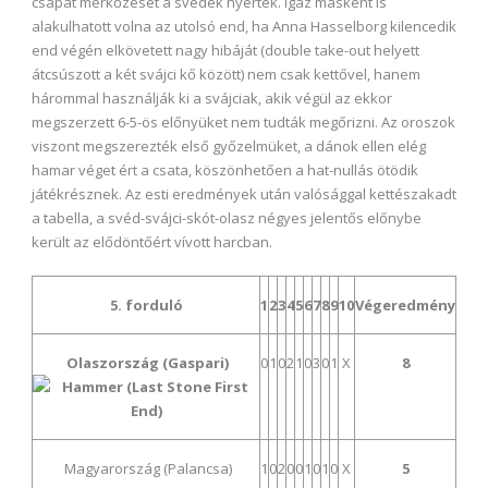
csapat mérkőzését a svédek nyerték. Igaz másként is
alakulhatott volna az utolsó end, ha Anna Hasselborg kilencedik
end végén elkövetett nagy hibáját (double take-out helyett
átcsúszott a két svájci kő között) nem csak kettővel, hanem
hárommal használják ki a svájciak, akik végül az ekkor
megszerzett 6-5-ös előnyüket nem tudták megőrizni. Az oroszok
viszont megszerezték első győzelmüket, a dánok ellen elég
hamar véget ért a csata, köszönhetően a hat-nullás ötödik
játékrésznek. Az esti eredmények után valósággal kettészakadt
a tabella, a svéd-svájci-skót-olasz négyes jelentős előnybe
került az elődöntőért vívott harcban.
5. forduló
1
2
3
4
5
6
7
8
9
10
Végeredmény
Olaszország (Gaspari)
0
1
0
2
1
0
3
0
1
X
8
Magyarország (Palancsa)
1
0
2
0
0
1
0
1
0
X
5