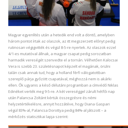
Magyar egyenlítés után a hetedik end volt a döntő, amelyben
három pontot írtak az olaszok, az itt megszerzett előnyt pedig
rutinosan végigvitték és végül 8-5-re nyertek. Az olaszok ezzel
4/1-es mutatóval állnak, a magyar csapat pedig sorozatban
harmadik vereségét szenvedte el a tornán. Vélhetően Kalocsai
Vera is szebb 23. születésnapot képzelt el magának, örülni
talán csak annak tud, hogy a holland férfi válogatottban
szereplő párja győzött csapatával, méghozzá nem is akárki
ellen. Ők ugyanis a késő délutáni programban a címvédő Niklas
Edinéket verték meg 9-5-re. A két vereséggel zárult hétfői nap
után Palancsa Zoltánt kértük összegzésre és némi
helyzetértékelésre, annyit hozzátéve, hogy Diana Gaspari
végül 83%-al, Palancsa Dorottya pedig 84%-al játszott – a
mérkőzés statisztikai lapja szerint: