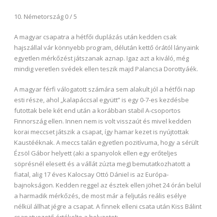
10. Németország 0 / 5
A magyar csapatra a hétfői duplázás után kedden csak
hajszállal vár könnyebb program, délután kettő órától lányaink
egyetlen mérkőzést játszanak aznap. Igaz azt a kiváló, még
mindig veretlen svédek ellen teszik majd Palancsa Dorottyáék.
A magyar férfi válogatott számára sem alakult jól a hétfői nap
esti része, ahol „kalapáccsal együtt” is egy 0-7-es kezdésbe
futottak bele két end után a korábban stabil A-csoportos
Finnország ellen. Innen nem is volt visszaút és mivel kedden
korai meccset játszik a csapat, így hamar kezet is nyújtottak
Kaustééknak. A meccs talán egyetlen pozitívuma, hogy a sérült
Ézsöl Gábor helyett (aki a spanyolok ellen egy erőteljes
söprésnél elesett és a vállát zúzta meg) bemutatkozhatott a
fiatal, alig 17 éves Kalocsay Ottó Dániel is az Európa-
bajnokságon. Kedden reggel az észtek ellen jöhet 24 órán belül
a harmadik mérkőzés, de most már a feljutás reális esélye
nélkül állhat jégre a csapat. A finnek elleni csata után Kiss Bálint
csapatvezető értékelte a helyzetet: