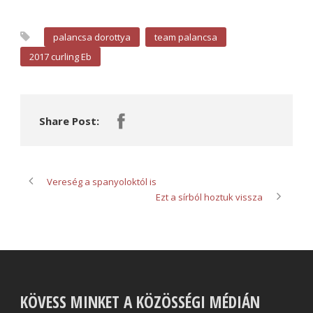
palancsa dorottya
team palancsa
2017 curling Eb
Share Post:
Vereség a spanyoloktól is
Ezt a sírból hoztuk vissza
KÖVESS MINKET A KÖZÖSSÉGI MÉDIÁN