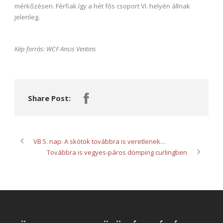
mérkőzésen. Férfiak így a hét fős csoport VI. helyén állnak
jelenleg.
Kép forrás: WCF Ansis Ventins
Share Post:
VB 5. nap: A skótok továbbra is veretlenek…
Továbbra is vegyes-páros dömping curlingben