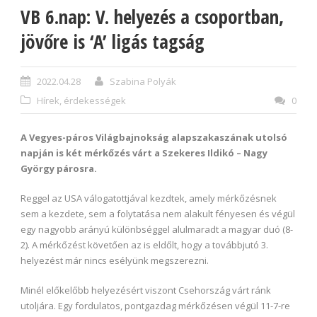
VB 6.nap: V. helyezés a csoportban,
jövőre is ‘A’ ligás tagság
2022.04.28
Szabina Polyák
Hírek, érdekességek
0
A Vegyes-páros Világbajnokság alapszakaszának utolsó
napján is két mérkőzés várt a Szekeres Ildikó – Nagy
György párosra.
Reggel az USA válogatottjával kezdtek, amely mérkőzésnek
sem a kezdete, sem a folytatása nem alakult fényesen és végül
egy nagyobb arányú különbséggel alulmaradt a magyar duó (8-
2). A mérkőzést követően az is eldőlt, hogy a továbbjutó 3.
helyezést már nincs esélyünk megszerezni.
Minél előkelőbb helyezésért viszont Csehország várt ránk
utoljára. Egy fordulatos, pontgazdag mérkőzésen végül 11-7-re