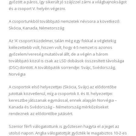
győzött a páros, így sikerült jó szájízzel zárni a világbajnokságot
és a csoport V. helyén végezni.
A csoportunkból továbbjutó nemzetek névsora a következő:
Skócia, Kanada, Németország
Az ‘A’ csoport küzdelmei, talán még egy fokkal a végletekig
kiélezettebb volt, hiszen volt, hogy 4-5 nemzet is azonos
győzelem/vereség mutatóval állt, de a végén a három
továbbjutó közül is csak az LSD dobások összesített távolsága
(DSC) döntött. A továbbjutók sorrendje: Svájc, Svédország,
Norvégia
A csoportok első helyezettjei (Skócia, Svájc) az elődöntőbe
jutottak közvetlenül, míg a csoportok II. és III. helyezettjei
keresztbe játszanak egymással, ennek alapján Norvégia –
Kanada és Svédország – Németország mérkőzéseket
rendeznek az elődöntőbe jutásért.
Szenior férfi válogatottunk is győztesen hagyta el a jeget az
utolsó napon. Anglia válogatottját győzték le magabiztos 10-2-es