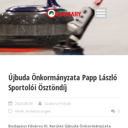
Újbuda Önkormányzata Papp László
Sportolói Ösztöndíj
2024.08.09
Szabina Polyák
Hírek, érdekességek
0
Budapest Főváros XI. Kerület Újbuda Önkormányzata