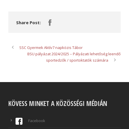
Share Post:
SSC Gyermek Aktív7 napközis Tábor
BSU pályázat 2024/2025 – Pályázati lehetőség leendő
sportedzők / sportoktatók számára
KÖVESS MINKET A KÖZÖSSÉGI MÉDIÁN
Facebook