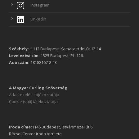
Instagram
LinkedIn
Székhely:
1112 Budapest, Kamaraerdei út 12-14.
Levelezési cím:
1525 Budapest, Pf. 126.
Adószám:
18188167-2-43
A Magyar Curling Szövetség
Adatkezelési tájékoztatója
Cookie (süti) tájékoztatója
Iroda címe:
1146 Budapest, Istvánmezei út 6.,
Récsei Center iroda területe