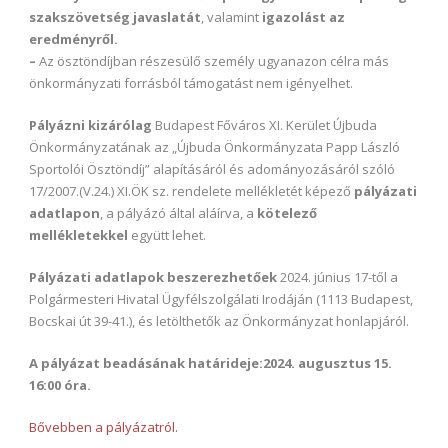
szakszövetség javaslatát
, valamint
igazolást az
eredményről.
–
Az ösztöndíjban részesülő személy ugyanazon célra más
önkormányzati forrásból támogatást nem igényelhet.
Pályázni kizárólag
Budapest Főváros XI. Kerület Újbuda
Önkormányzatának az „Újbuda Önkormányzata Papp László
Sportolói Ösztöndíj” alapításáról és adományozásáról szóló
17/2007.(V.24.) XI.ÖK sz. rendelete mellékletét képező
pályázati
adatlapon
, a pályázó által aláírva, a
kötelező
mellékletekkel
együtt lehet.
Pályázati adatlapok beszerezhetőek
2024. június 17-től a
Polgármesteri Hivatal Ügyfélszolgálati Irodáján (1113 Budapest,
Bocskai út 39-41.), és letölthetők az Önkormányzat honlapjáról.
A pályázat beadásának határideje:
2024. augusztus 15.
16:00 óra.
Bővebben a pályázatról.