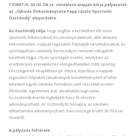
17/2007./V. 24./XI.ÖK sz. rendelete alapján kiírja pályázatát
az „Újbuda Önkormányzata Papp László Sportolói
Ösztöndíj” elnyerésére.
Az ösztöndíj célja
, hogy segítse a kerületben élő azon
sportolók felkészülését és versenyeztetését, akik oktatási
intézményben, nappali tagozaton folytatják tanulmányaikat, és
sportágukban valamely korosztályos nemzeti válogatott
keretnek tagjai. Olyan sportágak esetén, amelyben az
eredményes szerepléshez elengedhetetlen több sportág
készségeinek elsajátítása (pl. öttusa, tízpróba) a nappali
tagozaton folytatott tanulmányok követelményétől el lehet
tekinteni egyéb oktatási formában való részvétel esetén
(főiskolák, egyetemek esti, távoktatási tagozatai).
Az ösztöndíj évente legfeljebb húsz fő részére
adományozható. Az ösztöndíj tíz hónapra, az iskolaév
időtartamára adományozható, havi összege bruttó 30-70 ezer
forint/fő.
A pályázás feltétele: