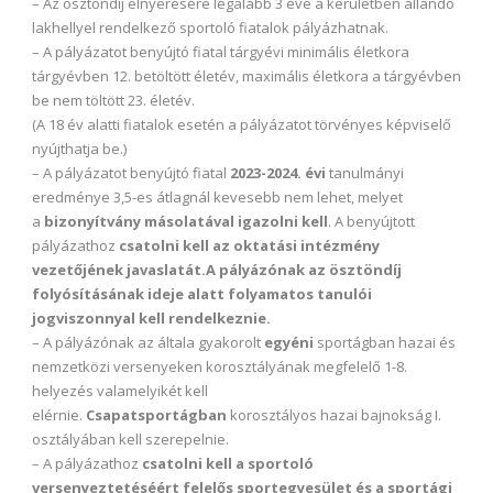
– Az ösztöndíj elnyerésére legalább 3 éve a kerületben állandó
lakhellyel rendelkező sportoló fiatalok pályázhatnak.
– A pályázatot benyújtó fiatal tárgyévi minimális életkora
tárgyévben 12. betöltött életév, maximális életkora a tárgyévben
be nem töltött 23. életév.
(A 18 év alatti fiatalok esetén a pályázatot törvényes képviselő
nyújthatja be.)
– A pályázatot benyújtó fiatal
2023-2024. évi
tanulmányi
eredménye 3,5-es átlagnál kevesebb nem lehet, melyet
a
bizonyítvány másolatával igazolni kell
. A benyújtott
pályázathoz
csatolni kell az oktatási intézmény
vezetőjének javaslatát.
A pályázónak az ösztöndíj
folyósításának ideje alatt folyamatos tanulói
jogviszonnyal kell rendelkeznie.
– A pályázónak az általa gyakorolt
egyéni
sportágban hazai és
nemzetközi versenyeken korosztályának megfelelő 1-8.
helyezés valamelyikét kell
elérnie.
Csapatsportágban
korosztályos hazai bajnokság I.
osztályában kell szerepelnie.
– A pályázathoz
csatolni kell a sportoló
versenyeztetéséért felelős sportegyesület és a sportági