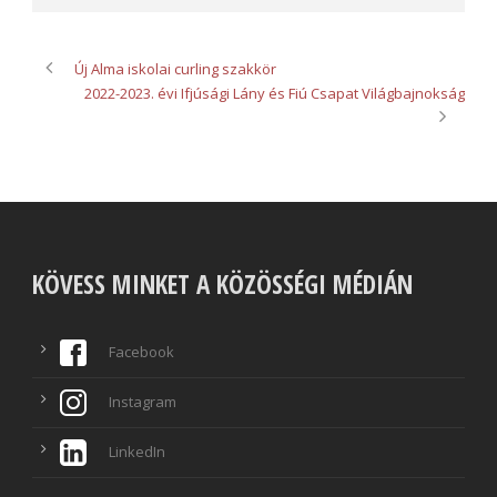
Új Alma iskolai curling szakkör
2022-2023. évi Ifjúsági Lány és Fiú Csapat Világbajnokság
KÖVESS MINKET A KÖZÖSSÉGI MÉDIÁN
Facebook
Instagram
LinkedIn