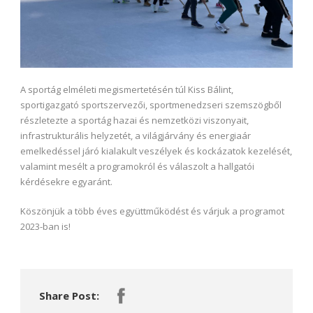
A sportág elméleti megismertetésén túl Kiss Bálint,
sportigazgató sportszervezői, sportmenedzseri szemszögből
részletezte a sportág hazai és nemzetközi viszonyait,
infrastrukturális helyzetét, a világjárvány és energiaár
emelkedéssel járó kialakult veszélyek és kockázatok kezelését,
valamint mesélt a programokról és válaszolt a hallgatói
kérdésekre egyaránt.
Köszönjük a több éves együttműködést és várjuk a programot
2023-ban is!
Share Post: