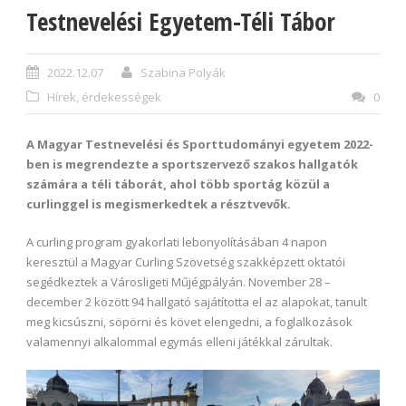
Testnevelési Egyetem-Téli Tábor
2022.12.07
Szabina Polyák
Hírek, érdekességek
0
A Magyar Testnevelési és Sporttudományi egyetem 2022-
ben is megrendezte a sportszervező szakos hallgatók
számára a téli táborát, ahol több sportág közül a
curlinggel is megismerkedtek a résztvevők.
A curling program gyakorlati lebonyolításában 4 napon
keresztül a Magyar Curling Szövetség szakképzett oktatói
segédkeztek a Városligeti Műjégpályán. November 28 –
december 2 között 94 hallgató sajátította el az alapokat, tanult
meg kicsúszni, söpörni és követ elengedni, a foglalkozások
valamennyi alkalommal egymás elleni játékkal zárultak.