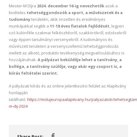
Mester-M Díjra
2024. december 16-ig nevezhetők
azok a
kivételes
tehetséggondozók a sport, a művészetek és a
tudomány
területén, akik önzetlen és eredményes
munkájukkal segítik a
11-18 éves fiatalok fejlődését
, legyen
szó különféle szakmai felkészítésről, szakkörökről, edzésekről
vagy éppen tanulmányi versenyekről. A tudományos és
művészeti területen a versenyszellemű tehetséggondozás
mellett az alkotó, produktív tevékenység megvalósulásához is
hozzájárulnak.
A pályázat beküldője lehet a tanítvány, a
kolléga, a tanítvány szülője, vagy akár egy csoport is, a
kiírás feltételei szerint.
A pályázati kiírás és az online jelentkezési felület az Alapítvány
honlapján
található:
https://molujeuropaalapitvany.hu/palyazatok/tehetsegta
m-dij-2024
Share Post: