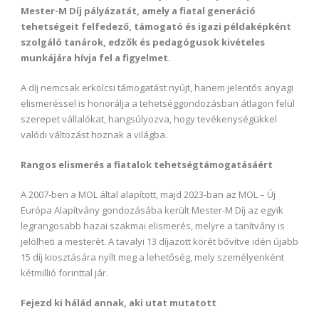
Mester-M Díj pályázatát, amely a fiatal generáció
tehetségeit felfedező, támogató és igazi példaképként
szolgáló tanárok, edzők és pedagógusok kivételes
munkájára hívja fel a figyelmet.
A díj nemcsak erkölcsi támogatást nyújt, hanem jelentős anyagi
elismeréssel is honorálja a tehetséggondozásban átlagon felül
szerepet vállalókat, hangsúlyozva, hogy tevékenységükkel
valódi változást hoznak a világba.
Rangos elismerés a fiatalok tehetségtámogatásáért
A 2007-ben a MOL által alapított, majd 2023-ban az MOL – Új
Európa Alapítvány gondozásába került Mester-M Díj az egyik
legrangosabb hazai szakmai elismerés, melyre a tanítvány is
jelölheti a mesterét. A tavalyi 13 díjazott körét bővítve idén újabb
15 díj kiosztására nyílt meg a lehetőség, mely személyenként
kétmillió forinttal jár.
Fejezd ki hálád annak, aki utat mutatott