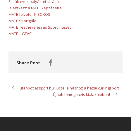
Elmúlt évek pályázati kiírásai
Jelentkezz a MATE képzéseire
MATE felvételi KISOKOS
MATE Sportgála
MATE Testnevelési és Sport Intézet
MATE – GEAC
Share Post:
utanpotlassport.hu: Közel a házhoz a hazai curlingsport
Újabb tömegbázis kialakulóban!