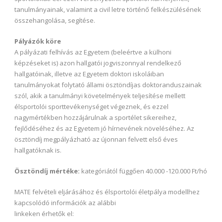
tanulmányainak, valamint a civil letre történő felkészülésének
összehangolása, segítése.
Pályázók köre
A pályázati felhívás az Egyetem (beleértve a külhoni
képzéseket is) azon hallgatói jogviszonnyal rendelkező
hallgatóinak, illetve az Egyetem doktori iskoláiban
tanulmányokat folytató állami ösztöndíjas doktoranduszainak
szól, akik a tanulmányi követelmények teljesítése mellett
élsportolói sporttevékenységet végeznek, és ezzel
nagymértékben hozzájárulnak a sportélet sikereihez,
fejlődéséhez és az Egyetem jó hírnevének növeléséhez. Az
ösztöndíj megpályázható az újonnan felvett első éves
hallgatóknak is.
Ösztöndíj mértéke:
kategóriától függően 40.000 -120.000 Ft/hó
MATE felvételi eljárásához és élsportolói életpálya modellhez
kapcsolódó információk az alábbi
linkeken érhetők el: