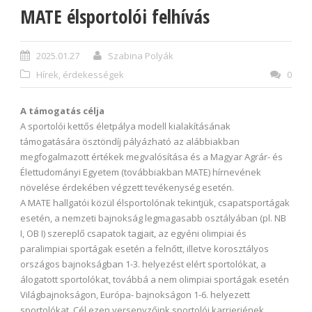
MATE élsportolói felhívás
2025.01.27
Szabina Polyák
Hírek, érdekességek
0
A támogatás célja
A sportolói kettős életpálya modell kialakításának
támogatására ösztöndíj pályázható az alábbiakban
megfogalmazott értékek megvalósítása és a Magyar Agrár- és
Élettudományi Egyetem (továbbiakban MATE) hírnevének
növelése érdekében végzett tevékenység esetén.
A MATE hallgatói közül élsportolónak tekintjük, csapatsportágak
esetén, a nemzeti bajnokság legmagasabb osztályában (pl. NB
I, OB I) szereplő csapatok tagjait, az egyéni olimpiai és
paralimpiai sportágak esetén a felnőtt, illetve korosztályos
országos bajnokságban 1-3. helyezést elért sportolókat, a
álogatott sportolókat, továbbá a nem olimpiai sportágak esetén
Világbajnokságon, Európa- bajnokságon 1-6. helyezett
sportolókat. Cél ezen versenyzőink sportolói karrierjének,