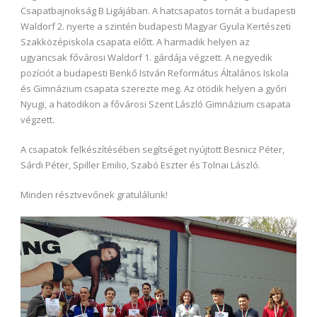
Csapatbajnokság B Ligájában. A hatcsapatos tornát a budapesti
Waldorf 2. nyerte a szintén budapesti Magyar Gyula Kertészeti
Szakközépiskola csapata előtt. A harmadik helyen az
ugyancsak fővárosi Waldorf 1. gárdája végzett. A negyedik
pozíciót a budapesti Benkő István Református Általános Iskola
és Gimnázium csapata szerezte meg. Az ötödik helyen a győri
Nyugi, a hatodikon a fővárosi Szent László Gimnázium csapata
végzett.
A csapatok felkészítésében segítséget nyújtott Besnicz Péter,
Sárdi Péter, Spiller Emilio, Szabó Eszter és Tolnai László.
Minden résztvevőnek gratulálunk!