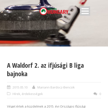
A Waldorf 2. az ifjúsági B liga
bajnoka
2015.05.10
Mariann Bardocz-Bencsik
Hírek, érdekességek
0
Véget értek a küzdelmek a 2015. évi Országos Ifjúsági