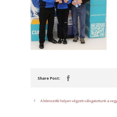
Share Post:
A kilencedik helyen végzett válogatottunk a ve