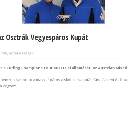
az Osztrák Vegyespáros Kupát
írek, érdekességek
e a Curling Champions Tour ausztriai állomását, az Austrian Mixe
s nemzetközi tornát a magyar páros a skótok csapatát, Gina Aitkent és B
a végzett.