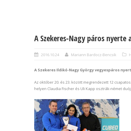
A Szekeres-Nagy páros nyerte 
2016.10.24
Mariann Bardocz-Bencsik
H
A Szekeres Ildikó-Nagy György vegyespáros nyert
Az október 20. és 23. között megrendezett 12 csapato
helyen Claudia Fischer és Uli Kapp osztrák-német duój