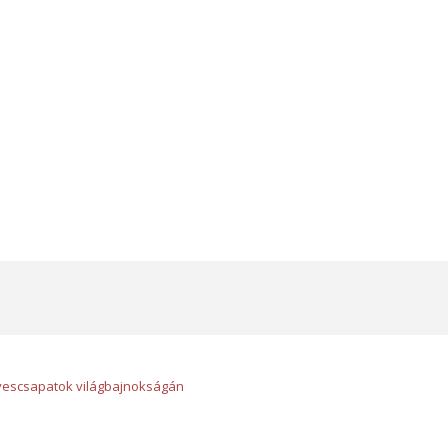
gyescsapatok világbajnokságán