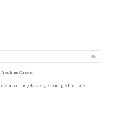
0
d Doubles Cupot.
ruce Mouatot megelőzve nyerte meg. A harmadik