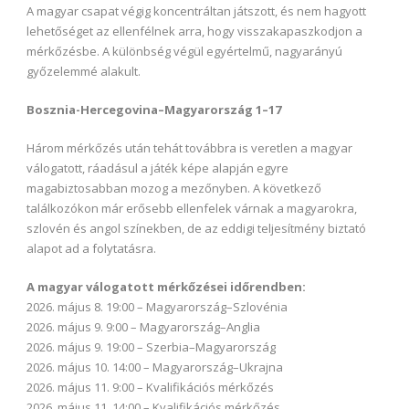
A magyar csapat végig koncentráltan játszott, és nem hagyott
lehetőséget az ellenfélnek arra, hogy visszakapaszkodjon a
mérkőzésbe. A különbség végül egyértelmű, nagyarányú
győzelemmé alakult.
Bosznia-Hercegovina–Magyarország 1–17
Három mérkőzés után tehát továbbra is veretlen a magyar
válogatott, ráadásul a játék képe alapján egyre
magabiztosabban mozog a mezőnyben. A következő
találkozókon már erősebb ellenfelek várnak a magyarokra,
szlovén és angol színekben, de az eddigi teljesítmény biztató
alapot ad a folytatásra.
A magyar válogatott mérkőzései időrendben:
2026. május 8. 19:00 – Magyarország–Szlovénia
2026. május 9. 9:00 – Magyarország–Anglia
2026. május 9. 19:00 – Szerbia–Magyarország
2026. május 10. 14:00 – Magyarország–Ukrajna
2026. május 11. 9:00 – Kvalifikációs mérkőzés
2026. május 11. 14:00 – Kvalifikációs mérkőzés