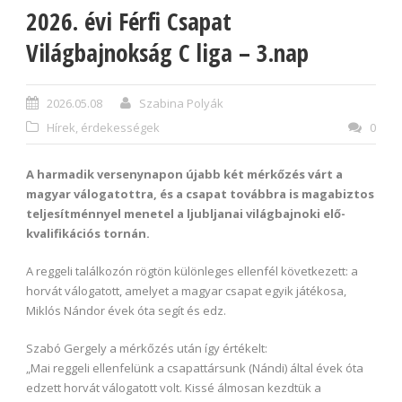
2026. évi Férfi Csapat
Világbajnokság C liga – 3.nap
2026.05.08
Szabina Polyák
Hírek, érdekességek
0
A harmadik versenynapon újabb két mérkőzés várt a
magyar válogatottra, és a csapat továbbra is magabiztos
teljesítménnyel menetel a ljubljanai világbajnoki elő-
kvalifikációs tornán.
A reggeli találkozón rögtön különleges ellenfél következett: a
horvát válogatott, amelyet a magyar csapat egyik játékosa,
Miklós Nándor évek óta segít és edz.
Szabó Gergely a mérkőzés után így értékelt:
„Mai reggeli ellenfelünk a csapattársunk (Nándi) által évek óta
edzett horvát válogatott volt. Kissé álmosan kezdtük a