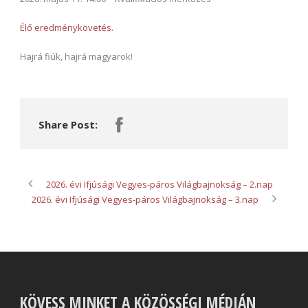
Élő eredménykövetés.
Hajrá fiúk, hajrá magyarok!
Share Post:
2026. évi Ifjúsági Vegyes-páros Világbajnokság – 2.nap
2026. évi Ifjúsági Vegyes-páros Világbajnokság – 3.nap
KÖVESS MINKET A KÖZÖSSÉGI MÉDIÁN