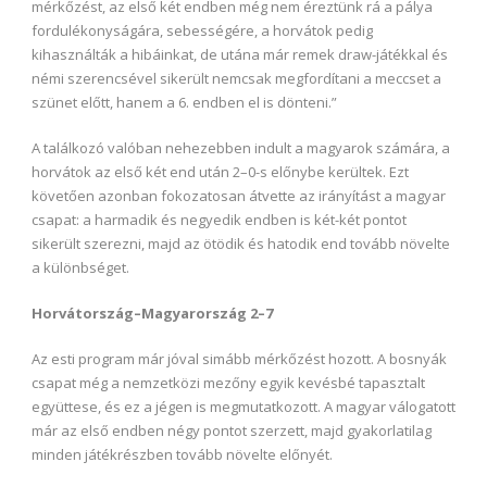
mérkőzést, az első két endben még nem éreztünk rá a pálya
fordulékonyságára, sebességére, a horvátok pedig
kihasználták a hibáinkat, de utána már remek draw-játékkal és
némi szerencsével sikerült nemcsak megfordítani a meccset a
szünet előtt, hanem a 6. endben el is dönteni.”
A találkozó valóban nehezebben indult a magyarok számára, a
horvátok az első két end után 2–0-s előnybe kerültek. Ezt
követően azonban fokozatosan átvette az irányítást a magyar
csapat: a harmadik és negyedik endben is két-két pontot
sikerült szerezni, majd az ötödik és hatodik end tovább növelte
a különbséget.
Horvátország–Magyarország 2–7
Az esti program már jóval simább mérkőzést hozott. A bosnyák
csapat még a nemzetközi mezőny egyik kevésbé tapasztalt
együttese, és ez a jégen is megmutatkozott. A magyar válogatott
már az első endben négy pontot szerzett, majd gyakorlatilag
minden játékrészben tovább növelte előnyét.