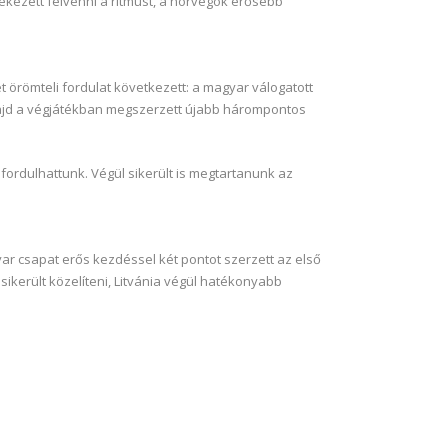
ekezett felvenni a ritmust, a norvégok erősebb
 örömteli fordulat következett: a magyar válogatott
majd a végjátékban megszerzett újabb hárompontos
ordulhattunk. Végül sikerült is megtartanunk az
ar csapat erős kezdéssel két pontot szerzett az első
sikerült közelíteni, Litvánia végül hatékonyabb