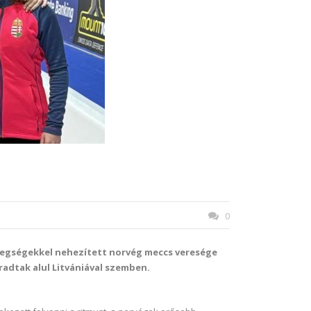
0
tegségekkel nehezített norvég meccs veresége
adtak alul Litvániával szemben.