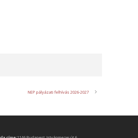
NEP pályázati felhívás 2026-2027
oda címe:
1146 Budapest, Istvánmezei út 6.,