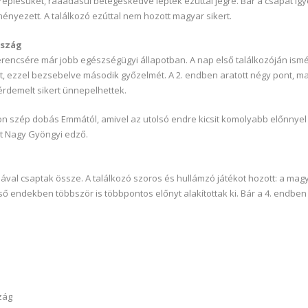
eplésüket, ráaadásul betegeskedve léptek ezúttal jégre. Bár a csapat igy
ényezett. A találkozó ezúttal nem hozott magyar sikert.
rszág
encsére már jobb egészségügyi állapotban. A nap első találkozóján ismét
ot, ezzel bezsebelve második győzelmét. A 2. endben aratott négy pont, 
rdemelt sikert ünnepelhettek.
n szép dobás Emmától, amivel az utolsó endre kicsit komolyabb előnnyel f
st Nagy Gyöngyi edző.
val csaptak össze. A találkozó szoros és hullámzó játékot hozott: a magy
ő endekben többször is többpontos előnyt alakítottak ki. Bár a 4. endben 
zág