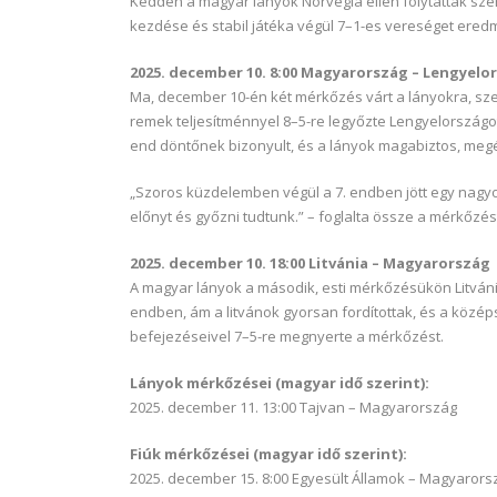
Kedden a magyar lányok Norvégia ellen folytatták szer
kezdése és stabil játéka végül 7–1-es vereséget eredm
2025. december 10. 8:00 Magyarország – Lengyelo
Ma, december 10-én két mérkőzés várt a lányokra, szer
remek teljesítménnyel 8–5-re legyőzte Lengyelország
end döntőnek bizonyult, és a lányok magabiztos, megé
„Szoros küzdelemben végül a 7. endben jött egy nagyo
előnyt és győzni tudtunk.” – foglalta össze a mérkőzé
2025. december 10. 18:00 Litvánia – Magyarország
A magyar lányok a második, esti mérkőzésükön Litvániá
endben, ám a litvánok gyorsan fordítottak, és a középs
befejezéseivel 7–5-re megnyerte a mérkőzést.
Lányok mérkőzései (magyar idő szerint):
2025. december 11. 13:00 Tajvan – Magyarország
Fiúk mérkőzései (magyar idő szerint):
2025. december 15. 8:00 Egyesült Államok – Magyarors