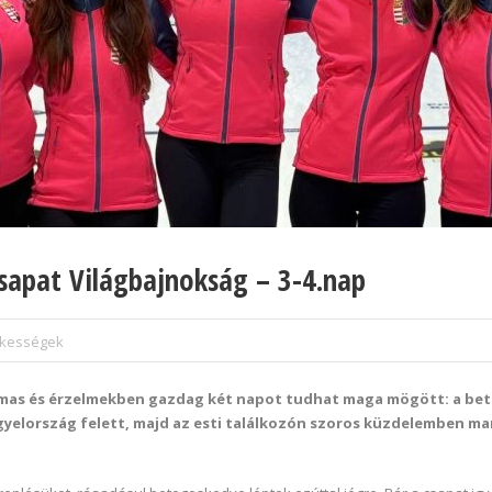
 Csapat Világbajnokság – 3-4.nap
ekességek
almas és érzelmekben gazdag két napot tudhat maga mögött: a be
elország felett, majd az esti találkozón szoros küzdelemben mar