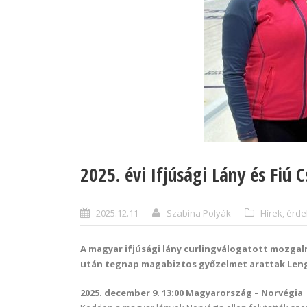
2025. évi Ifjúsági Lány és Fiú
2025.12.11
Szabina Polyák
Hírek, érd
A magyar ifjúsági lány curlingválogatott mozg
után tegnap magabiztos győzelmet arattak Lengy
2025. december 9. 13:00 Magyarország – Norvégia