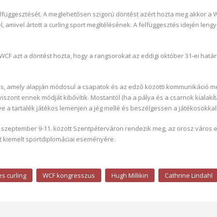
felfüggesztését. A meglehetősen szigorú döntést azért hozta meg akkor a 
 amivel ártott a curling sport megítélésének. A felfüggesztés idején leng
WCF azt a döntést hozta, hogy a rangsorokat az eddigi október 31-ei hatá
zus, amely alapján módosul a csapatok és az edző közötti kommunikáció me
viszont ennek módját kibővítik. Mostantól (ha a pálya és a csarnok kialakí
ve a tartalék játékos lemenjen a jég mellé és beszélgessen a játékosokkal
szeptember 9-11. között Szentpéterváron rendezik meg, az orosz város er
ort kiemelt sportdiplomáciai eseményére.
s curling
WCF kongresszus
Hugh Millikin
Cathrine Lindahl