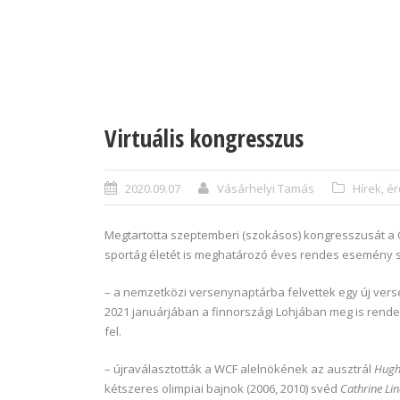
Virtuális kongresszus
2020.09.07
Vásárhelyi Tamás
Hírek, 
Megtartotta szeptemberi (szokásos) kongresszusát a Cu
sportág életét is meghatározó éves rendes esemény so
– a nemzetközi versenynaptárba felvettek egy új ver
2021 januárjában a finnországi Lohjában meg is rendezi
fel.
– újraválasztották a WCF alelnökének az ausztrál
Hugh 
kétszeres olimpiai bajnok (2006, 2010) svéd
Cathrine Li