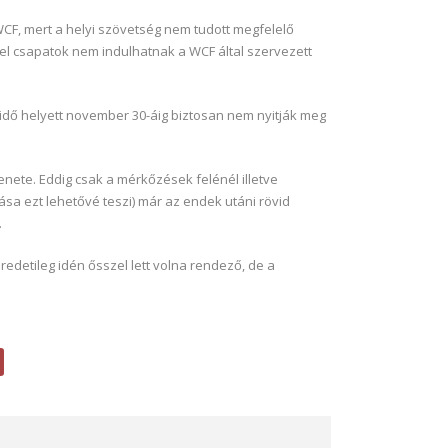
WCF, mert a helyi szövetség nem tudott megfelelő
yel csapatok nem indulhatnak a WCF által szervezett
ridő helyett november 30-áig biztosan nem nyitják meg
nete. Eddig csak a mérkőzések felénél illetve
tása ezt lehetővé teszi) már az endek utáni rövid
.
edetileg idén ősszel lett volna rendező, de a