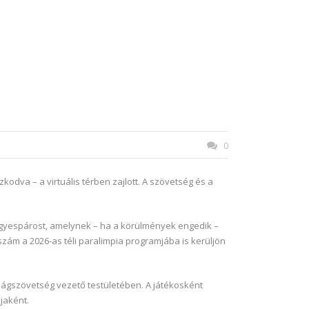
0
odva – a virtuális térben zajlott. A szövetség és a
gyespárost, amelynek – ha a körülmények engedik –
szám a 2026-as téli paralimpia programjába is kerüljön
ilágszövetség vezető testületében. A játékosként
jaként.