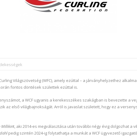
érdekességek
rling Világszövetség (WFC), amely ezúttal – a járványhelyzethez alkalmazk
rán fontos döntések születtek ezúttal is.
senyszámot, a WCF ugyanis a kerekesszékes szakágban is bevezette a ve
k az első világbajnokságát. Arról is javaslat született, hogy ez a verseny
Millikin
t, aki 2014-es megválasztása után további négy évig dolgozhat a v
ndahl
pedig szintén 2024-ig folytathatja a munkát a WCF ügyvezető igazgató