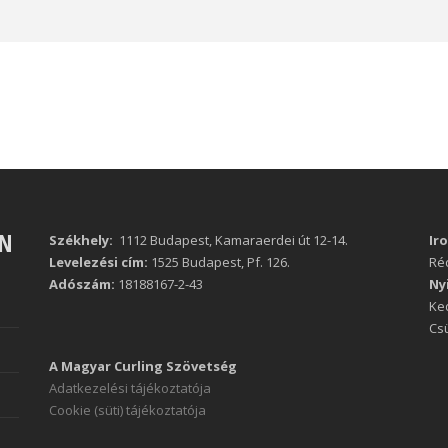
ÁN
Székhely:
1112 Budapest, Kamaraerdei út 12-14.
Ir
Levelezési cím:
1525 Budapest, Pf. 126.
Réc
Adószám:
18188167-2-43
Ny
Ked
Csü
A Magyar Curling Szövetség
Adatkezelési tájékoztatója
Cookie (süti) tájékoztatója