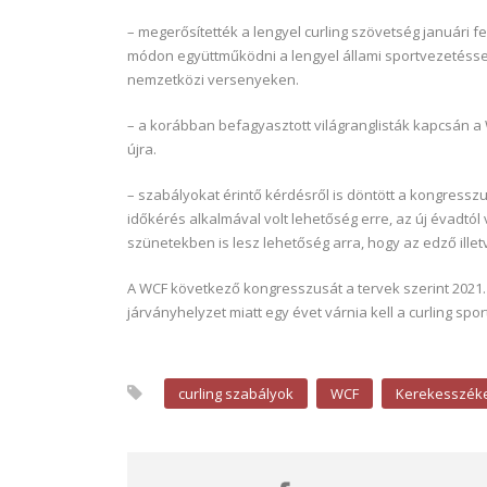
– megerősítették a lengyel curling szövetség januári 
módon együttműködni a lengyel állami sportvezetéssel,
nemzetközi versenyeken.
– a korábban befagyasztott világranglisták kapcsán a 
újra.
– szabályokat érintő kérdésről is döntött a kongress
időkérés alkalmával volt lehetőség erre, az új évadtól 
szünetekben is lesz lehetőség arra, hogy az edző illet
A WCF következő kongresszusát a tervek szerint 2021. 
járványhelyzet miatt egy évet várnia kell a curling sp
curling szabályok
WCF
Kerekesszéke