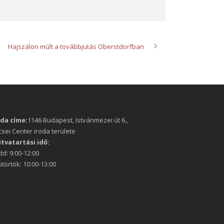
Hajszálon múlt a továbbjutás Oberstdorfban
oda címe:
1146 Budapest, Istvánmezei út 6.,
sei Center iroda területe
itvatartási idő:
d: 9:00-12:00
törtök: 10:00-13:00