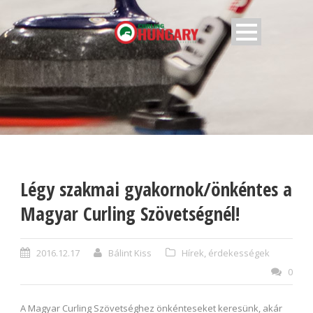
Légy szakmai gyakornok/önkéntes a
Magyar Curling Szövetségnél!
2016.12.17
Bálint Kiss
Hírek, érdekességek
0
A Magyar Curling Szövetséghez önkénteseket keresünk, akár