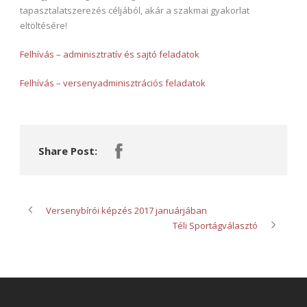
tapasztalatszerezés céljából, akár a szakmai gyakorlat
eltöltésére!
Felhívás – adminisztratív és sajtó feladatok
Felhívás – versenyadminisztrációs feladatok
Share Post:
Versenybírói képzés 2017 januárjában
Téli Sportágválasztó