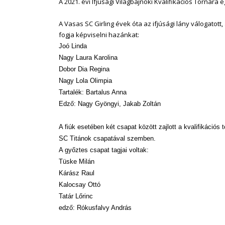
A 2021. évi Ifjúsági Világbajnoki Kvalifikációs Tornára
A Vasas SC Girling évek óta az ifjúsági lány válogato
fogja képviselni hazánkat:
Joó Linda
Nagy Laura Karolina
Dobor Dia Regina
Nagy Lola Olimpia
Tartalék: Bartalus Anna
Edző: Nagy Gyöngyi, Jakab Zoltán
A fiúk esetében két csapat között zajlott a kvalifikációs
SC Titánok csapatával szemben.
A győztes csapat tagjai voltak:
Tüske Milán
Kárász Raul
Kalocsay Ottó
Tatár Lőrinc
edző: Rókusfalvy András