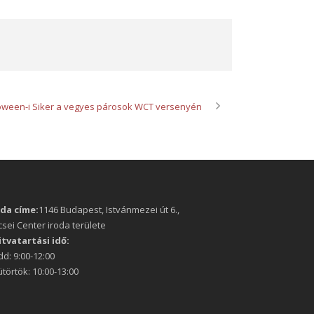
oween-i Siker a vegyes párosok WCT versenyén
oda címe:
1146 Budapest, Istvánmezei út 6.,
sei Center iroda területe
itvatartási idő:
d: 9:00-12:00
törtök: 10:00-13:00