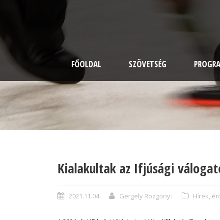
FŐOLDAL
SZÖVETSÉG
PROGR
Kialakultak az Ifjúsági válogat
2021.11.04
Gergely Rozgonyi
Hírek, é