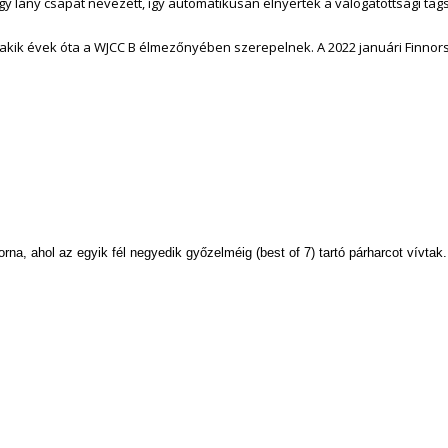
 egy lány csapat nevezett, így automatikusan elnyerték a válogatottsági tag
tt, akik évek óta a WJCC B élmezőnyében szerepelnek. A 2022 januári Finno
 torna, ahol az egyik fél negyedik győzelméig (best of 7) tartó párharcot vív