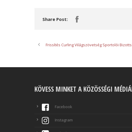
Share Post:
Frissítés Curling Világszövetség Sportolói Bizott
KÖVESS MINKET A KÖZÖSSÉGI MÉDI
Facebook
Instagram