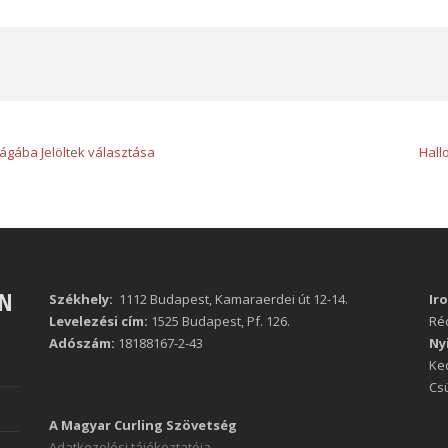
ságába Jelöltek választása
Hall
ÁN
Székhely:
1112 Budapest, Kamaraerdei út 12-14.
Ir
Levelezési cím:
1525 Budapest, Pf. 126.
Réc
Adószám:
18188167-2-43
Ny
Ked
Csü
A Magyar Curling Szövetség
Adatkezelési tájékoztatója