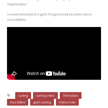
megmaradjon.”
A keddi bemutatóról a győri hírügynökség készített videós
összeállítást:
curling
curling videó
fóti balázs
Kiss Bálint
győri curling
Petrov Iván