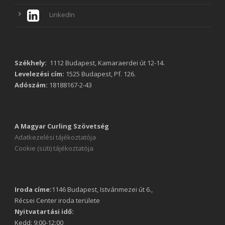
LinkedIn
Székhely:
1112 Budapest, Kamaraerdei út 12-14.
Levelezési cím:
1525 Budapest, Pf. 126.
Adószám:
18188167-2-43
A Magyar Curling Szövetség
Adatkezelési tájékoztatója
Cookie (süti) tájékoztatója
Iroda címe:
1146 Budapest, Istvánmezei út 6.,
Récsei Center iroda területe
Nyitvatartási idő:
Kedd: 9:00-12:00