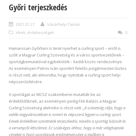
Győri terjeszkedés
2021.01.27
Vásárhelyi Tamás
Hírek, érdekességek
0
Hamarosan Győrben is teret nyerhet a curling sport – erről is
szólt a Magyar Curling Szövetség és a város sportvezetőinek –
sportágbemutatóval egybekötött – keddi közös rendezvénye.
Az eseményen Petrov Iván sportért felelős polgármesteri biztos
is részt vett, aki elmondta, hogy nyitottak a curling sport helyi
népszerűsítésére.
A sportágat az MCSZ szakemberei mutatták be az
érdeklődőknek, az eseményen pedig Fóti Balázs a Magyar
Curling Szövetség alelnöke is részt vett:
„A szövetség célja, hogy a
vidéki nagyvárosokban is ismert és népszerű legyen a curling sport.
Ennek érdekében szeretnénk terjeszkedni, növelni a sportág bázisát és
a versenyzői létszámot. Ez szükséges ahhoz, hogy a már világbajnoki
címeket is hozó sportágunk eredményessége a jövőben is