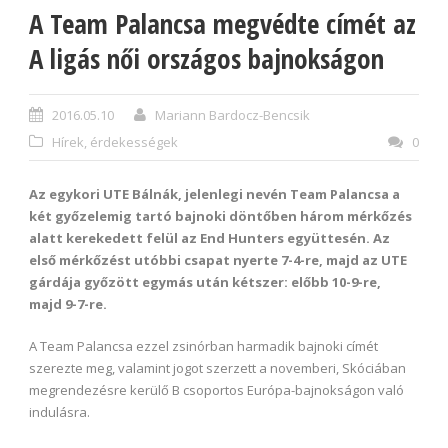
A Team Palancsa megvédte címét az
A ligás női országos bajnokságon
2016.05.10
Mariann Bardocz-Bencsik
Hírek, érdekességek
0
Az egykori UTE Bálnák, jelenlegi nevén Team Palancsa a
két győzelemig tartó bajnoki döntőben három mérkőzés
alatt kerekedett felül az End Hunters együttesén. Az
első mérkőzést utóbbi csapat nyerte 7-4-re, majd az UTE
gárdája győzött egymás után kétszer: előbb 10-9-re,
majd 9-7-re.
A Team Palancsa ezzel zsinórban harmadik bajnoki címét
szerezte meg, valamint jogot szerzett a novemberi, Skóciában
megrendezésre kerülő B csoportos Európa-bajnokságon való
indulásra.