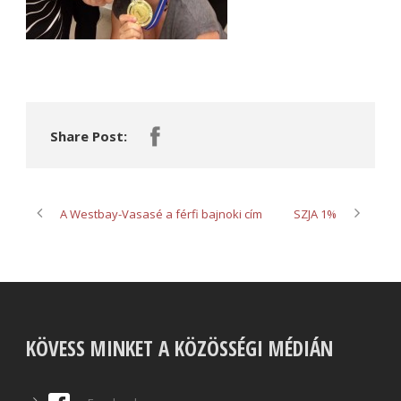
Share Post:
A Westbay-Vasasé a férfi bajnoki cím
SZJA 1%
KÖVESS MINKET A KÖZÖSSÉGI MÉDIÁN