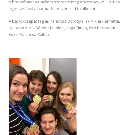
A bronzérmet a Hackers szerezte meg a Westbay-VSC 8-1-es
legyőzésével a harmadik helyért kiírt találkozón.
A bajnokcsapat tagjai: Palancsa Dorottya (s), Miklai Henrietta,
Kalocsai Vera, Sándor Nikolett, Nagy Tímea, Biró Bernadett.
Edző: Palancsa Zoltán