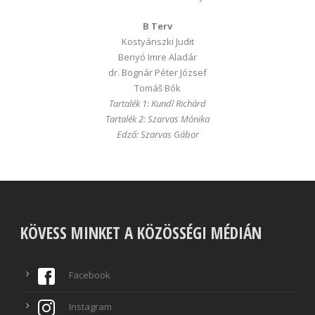
B Terv
Kostyánszki Judit
Benyó Imre Aladár
dr. Bognár Péter József
Tomáš Bók
Tartalék 1: Kundl Richárd
Tartalék 2: Szarvas Mónika
Edző: Szarvas Gábor
KÖVESS MINKET A KÖZÖSSÉGI MÉDIÁN
Facebook
Instagram