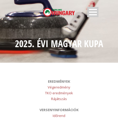
2025. ÉVI MAGYAR KUPA
EREDMÉNYEK
Végeredmény
TKO eredmények
Rájátszás
VERSENYINFORMÁCIÓK
Időrend