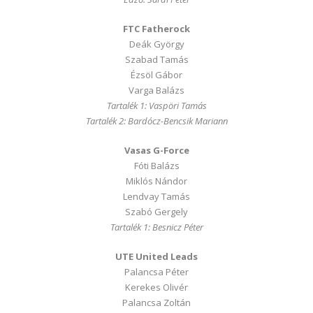
FTC Fatherock
Deák György
Szabad Tamás
Ézsöl Gábor
Varga Balázs
Tartalék 1: Vaspöri Tamás
Tartalék 2: Bardócz-Bencsik Mariann
Vasas G-Force
Fóti Balázs
Miklós Nándor
Lendvay Tamás
Szabó Gergely
Tartalék 1: Besnicz Péter
UTE United Leads
Palancsa Péter
Kerekes Olivér
Palancsa Zoltán