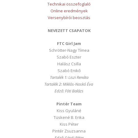
Technikai összefoglaló
Online eredmények
Versenybírói beosztás
NEVEZETT CSAPATOK
FTC Girl Jam
Schrötter-Nagy Tímea
Szabó Eszter
Halász Csilla
Szabó Enikő
Tartalék 1: Liszi Renáta
Tartalék 2: Miklós-Noskó Éva
Edző: Fóti Balázs
Pintér Team
Kiss Gyuláné
Tüskené B. Erika
Kiss Péter
Pintér Zsuzsanna
Edző: Sárdi Péter