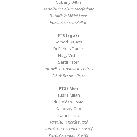
Gubányi Attila
Tartalék 1: Callum Macfarlane
Tartalék 2: Miklai János
Edző: Palancsa Zoltán
FTC Jaguár
Somodi Balázs
Dr Farkas Dániel
Nagy Viktor
Sárdi Péter
Tartalék 1: Trauttwein András
Edző: Besnicz Péter
PTSE Men
Tüske Milán
dr. Balázs Dávid
Kalocsay Ottó
Tatár Lőrinc
Tartalék 1: Kárász Raul
Tartalék 2: Czermann Kristóf
Edző: Czermann Kristóf